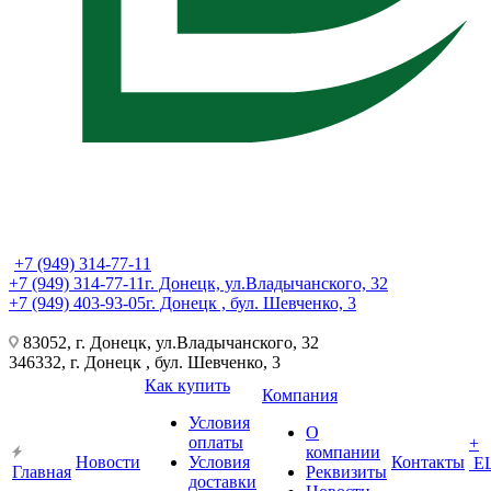
+7 (949) 314-77-11
+7 (949) 314-77-11
г. Донецк, ул.Владычанского, 32
+7 (949) 403-93-05
г. Донецк , бул. Шевченко, 3
83052, г. Донецк, ул.Владычанского, 32
346332, г. Донецк , бул. Шевченко, 3
Как купить
Компания
Условия
О
оплаты
+
компании
Новости
Условия
Контакты
Е
Главная
Реквизиты
доставки