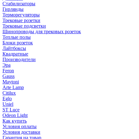
Стабилизаторы
Гирлянды
Терморегуляторы
Трековые розетки
Трековые подсветки
Шинопроводы для трековых розеток
Теплые полы
Блоки розеток
Лайтбоксы
Квадратные
Производители
Эра
Feron
Gauss
Maytoni
Arte Lamp
Citilux
Eglo
Uniel
ST Luce
Odeon Light
Как купить
Условия оплаты
Условия доставки
Гарантия на товар