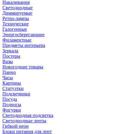
Накаливания
Светодиодные
Диммируемые
Ретро-лампы
Технические
Галогенные
Энергосберегающие
Филаментные
Предметы интерьера
Зеркала
Постеры
Вазы
Новогодние товары
Панно
Часы
Картины
Статуэтки
Подсвечники
Посуда
Подносы
Фигурки
Светодиодная подсветка
Светодиодные ленты
Гибкий неон
Блоки питания для лент