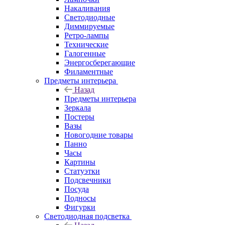
Накаливания
Светодиодные
Диммируемые
Ретро-лампы
Технические
Галогенные
Энергосберегающие
Филаментные
Предметы интерьера
Назад
Предметы интерьера
Зеркала
Постеры
Вазы
Новогодние товары
Панно
Часы
Картины
Статуэтки
Подсвечники
Посуда
Подносы
Фигурки
Светодиодная подсветка