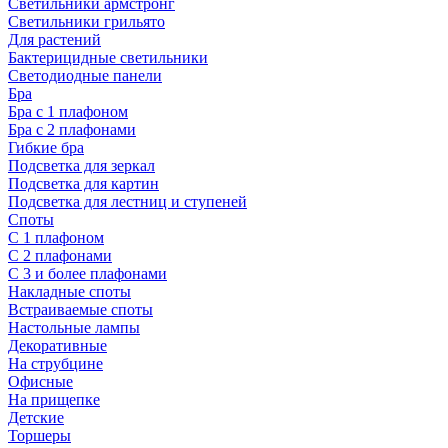
Светильники армстронг
Светильники грильято
Для растений
Бактерицидные светильники
Светодиодные панели
Бра
Бра с 1 плафоном
Бра с 2 плафонами
Гибкие бра
Подсветка для зеркал
Подсветка для картин
Подсветка для лестниц и ступеней
Споты
С 1 плафоном
С 2 плафонами
С 3 и более плафонами
Накладные споты
Встраиваемые споты
Настольные лампы
Декоративные
На струбцине
Офисные
На прищепке
Детские
Торшеры