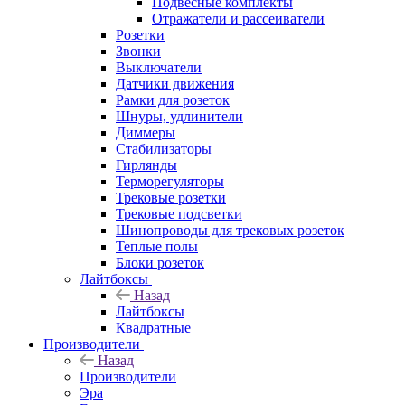
Подвесные комплекты
Отражатели и рассеиватели
Розетки
Звонки
Выключатели
Датчики движения
Рамки для розеток
Шнуры, удлинители
Диммеры
Стабилизаторы
Гирлянды
Терморегуляторы
Трековые розетки
Трековые подсветки
Шинопроводы для трековых розеток
Теплые полы
Блоки розеток
Лайтбоксы
Назад
Лайтбоксы
Квадратные
Производители
Назад
Производители
Эра