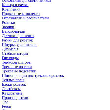
Основания для светильников
Кольца и рамки
Крепления
Подвесные комплекты
Отражатели и рассеиватели
Розетки
Звонки
Выключатели
Датчики движения
Рамки для розеток
Шнуры, удлинители
Диммеры
Стабилизаторы
Гирлянды
Терморегуляторы
Трековые розетки
Трековые подсветки
Шинопроводы для трековых розеток
Теплые полы
Блоки розеток
Лайтбоксы
Квадратные
Производители
Эра
Feron