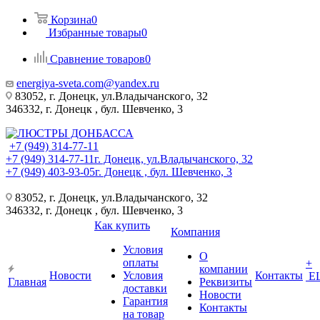
Корзина
0
Избранные товары
0
Сравнение товаров
0
energiya-sveta.com@yandex.ru
83052, г. Донецк, ул.Владычанского, 32
346332, г. Донецк , бул. Шевченко, 3
+7 (949) 314-77-11
+7 (949) 314-77-11
г. Донецк, ул.Владычанского, 32
+7 (949) 403-93-05
г. Донецк , бул. Шевченко, 3
83052, г. Донецк, ул.Владычанского, 32
346332, г. Донецк , бул. Шевченко, 3
Как купить
Компания
Условия
О
оплаты
+
компании
Новости
Условия
Контакты
Е
Главная
Реквизиты
доставки
Новости
Гарантия
Контакты
на товар