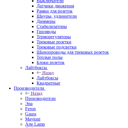
Выключатели
Датчики движения
Рамки для розеток
Шнуры, удлинители
Диммеры
Стабилизаторы
Гирлянды
Терморегуляторы
Трековые розетки
Трековые подсветки
Шинопроводы для трековых розеток
Теплые полы
Блоки розеток
Лайтбоксы
Назад
Лайтбоксы
Квадратные
Производители
Назад
Производители
Эра
Feron
Gauss
Maytoni
Arte Lamp