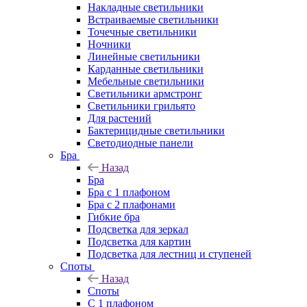
Накладные светильники
Встраиваемые светильники
Точечные светильники
Ночники
Линейные светильники
Карданные светильники
Мебельные светильники
Светильники армстронг
Светильники грильято
Для растений
Бактерицидные светильники
Светодиодные панели
Бра
Назад
Бра
Бра с 1 плафоном
Бра с 2 плафонами
Гибкие бра
Подсветка для зеркал
Подсветка для картин
Подсветка для лестниц и ступеней
Споты
Назад
Споты
С 1 плафоном