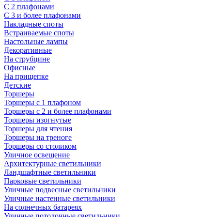
С 2 плафонами
С 3 и более плафонами
Накладные споты
Встраиваемые споты
Настольные лампы
Декоративные
На струбцине
Офисные
На прищепке
Детские
Торшеры
Торшеры с 1 плафоном
Торшеры с 2 и более плафонами
Торшеры изогнутые
Торшеры для чтения
Торшеры на треноге
Торшеры со столиком
Уличное освещение
Архитектурные светильники
Ландшафтные светильники
Парковые светильники
Уличные подвесные светильники
Уличные настенные светильники
На солнечных батареях
Уличные потолочные светильники