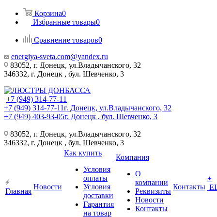
Корзина
0
Избранные товары
0
Сравнение товаров
0
energiya-sveta.com@yandex.ru
83052, г. Донецк, ул.Владычанского, 32
346332, г. Донецк , бул. Шевченко, 3
+7 (949) 314-77-11
+7 (949) 314-77-11
г. Донецк, ул.Владычанского, 32
+7 (949) 403-93-05
г. Донецк , бул. Шевченко, 3
83052, г. Донецк, ул.Владычанского, 32
346332, г. Донецк , бул. Шевченко, 3
Как купить
Компания
Условия
О
оплаты
+
компании
Новости
Условия
Контакты
Е
Главная
Реквизиты
доставки
Новости
Гарантия
Контакты
на товар