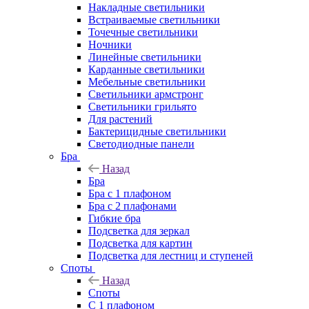
Накладные светильники
Встраиваемые светильники
Точечные светильники
Ночники
Линейные светильники
Карданные светильники
Мебельные светильники
Светильники армстронг
Светильники грильято
Для растений
Бактерицидные светильники
Светодиодные панели
Бра
Назад
Бра
Бра с 1 плафоном
Бра с 2 плафонами
Гибкие бра
Подсветка для зеркал
Подсветка для картин
Подсветка для лестниц и ступеней
Споты
Назад
Споты
С 1 плафоном