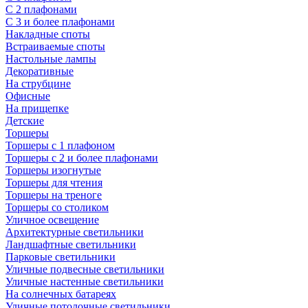
С 2 плафонами
С 3 и более плафонами
Накладные споты
Встраиваемые споты
Настольные лампы
Декоративные
На струбцине
Офисные
На прищепке
Детские
Торшеры
Торшеры с 1 плафоном
Торшеры с 2 и более плафонами
Торшеры изогнутые
Торшеры для чтения
Торшеры на треноге
Торшеры со столиком
Уличное освещение
Архитектурные светильники
Ландшафтные светильники
Парковые светильники
Уличные подвесные светильники
Уличные настенные светильники
На солнечных батареях
Уличные потолочные светильники