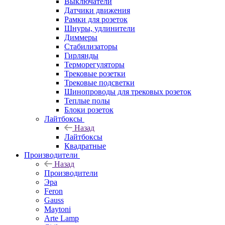
Выключатели
Датчики движения
Рамки для розеток
Шнуры, удлинители
Диммеры
Стабилизаторы
Гирлянды
Терморегуляторы
Трековые розетки
Трековые подсветки
Шинопроводы для трековых розеток
Теплые полы
Блоки розеток
Лайтбоксы
Назад
Лайтбоксы
Квадратные
Производители
Назад
Производители
Эра
Feron
Gauss
Maytoni
Arte Lamp