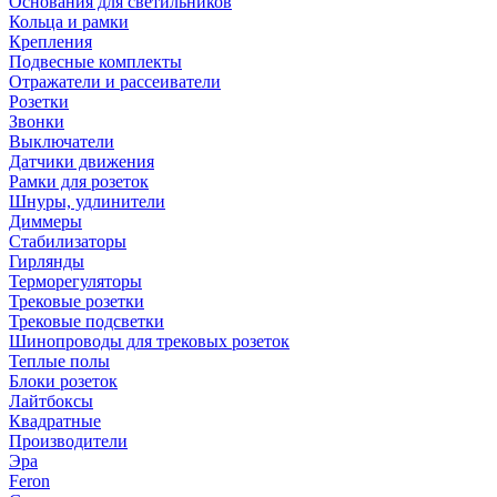
Основания для светильников
Кольца и рамки
Крепления
Подвесные комплекты
Отражатели и рассеиватели
Розетки
Звонки
Выключатели
Датчики движения
Рамки для розеток
Шнуры, удлинители
Диммеры
Стабилизаторы
Гирлянды
Терморегуляторы
Трековые розетки
Трековые подсветки
Шинопроводы для трековых розеток
Теплые полы
Блоки розеток
Лайтбоксы
Квадратные
Производители
Эра
Feron