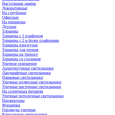
Настольные лампы
Декоративные
На струбцине
Офисные
На прищепке
Детские
Торшеры
Торшеры с 1 плафоном
Торшеры с 2 и более плафонами
Торшеры изогнутые
Торшеры для чтения
Торшеры на треноге
Торшеры со столиком
Уличное освещение
Архитектурные светильники
Ландшафтные светильники
Парковые светильники
Уличные подвесные светильники
Уличные настенные светильники
На солнечных батареях
Уличные потолочные светильники
Прожекторы
Фонарики
Гирлянды уличные
Консольные светильники