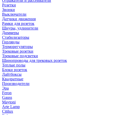
Отражатели и рассеиватели
Розетки
Звонки
Выключатели
Датчики движения
Рамки для розеток
Шнуры, удлинители
Диммеры
Стабилизаторы
Гирлянды
Терморегуляторы
Трековые розетки
Трековые подсветки
Шинопроводы для трековых розеток
Теплые полы
Блоки розеток
Лайтбоксы
Квадратные
Производители
Эра
Feron
Gauss
Maytoni
Arte Lamp
Citilux