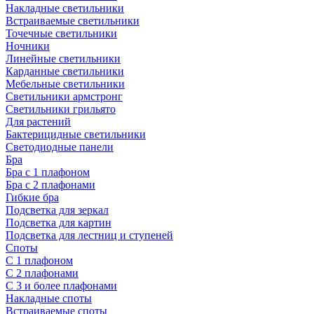
Накладные светильники
Встраиваемые светильники
Точечные светильники
Ночники
Линейные светильники
Карданные светильники
Мебельные светильники
Светильники армстронг
Светильники грильято
Для растений
Бактерицидные светильники
Светодиодные панели
Бра
Бра с 1 плафоном
Бра с 2 плафонами
Гибкие бра
Подсветка для зеркал
Подсветка для картин
Подсветка для лестниц и ступеней
Споты
С 1 плафоном
С 2 плафонами
С 3 и более плафонами
Накладные споты
Встраиваемые споты