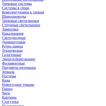
Трековые системы
Системы в сборе
Комплектующие к трекам
Шинопроводы
Трековые светильники
Струнные светильники
Лампочки
Накаливания
Светодиодные
Диммируемые
Ретро-лампы
Технические
Галогенные
Энергосберегающие
Филаментные
Предметы интерьера
Зеркала
Постеры
Вазы
Новогодние товары
Панно
Часы
Картины
Статуэтки
Подсвечники