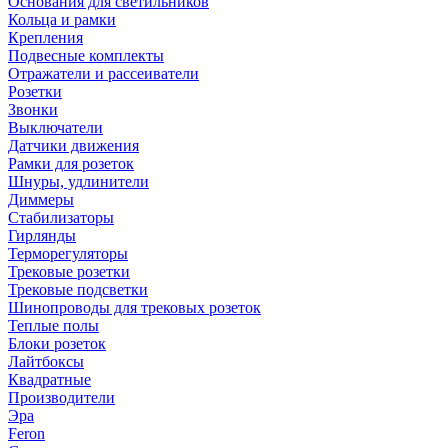
Основания для светильников
Кольца и рамки
Крепления
Подвесные комплекты
Отражатели и рассеиватели
Розетки
Звонки
Выключатели
Датчики движения
Рамки для розеток
Шнуры, удлинители
Диммеры
Стабилизаторы
Гирлянды
Терморегуляторы
Трековые розетки
Трековые подсветки
Шинопроводы для трековых розеток
Теплые полы
Блоки розеток
Лайтбоксы
Квадратные
Производители
Эра
Feron