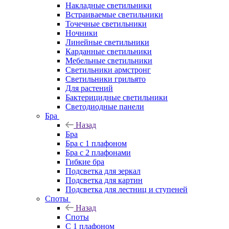
Накладные светильники
Встраиваемые светильники
Точечные светильники
Ночники
Линейные светильники
Карданные светильники
Мебельные светильники
Светильники армстронг
Светильники грильято
Для растений
Бактерицидные светильники
Светодиодные панели
Бра
Назад
Бра
Бра с 1 плафоном
Бра с 2 плафонами
Гибкие бра
Подсветка для зеркал
Подсветка для картин
Подсветка для лестниц и ступеней
Споты
Назад
Споты
С 1 плафоном