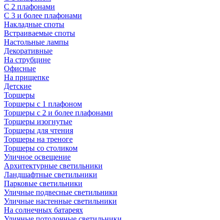
С 2 плафонами
С 3 и более плафонами
Накладные споты
Встраиваемые споты
Настольные лампы
Декоративные
На струбцине
Офисные
На прищепке
Детские
Торшеры
Торшеры с 1 плафоном
Торшеры с 2 и более плафонами
Торшеры изогнутые
Торшеры для чтения
Торшеры на треноге
Торшеры со столиком
Уличное освещение
Архитектурные светильники
Ландшафтные светильники
Парковые светильники
Уличные подвесные светильники
Уличные настенные светильники
На солнечных батареях
Уличные потолочные светильники