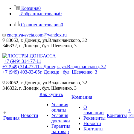
Корзина
0
Избранные товары
0
Сравнение товаров
0
energiya-sveta.com@yandex.ru
83052, г. Донецк, ул.Владычанского, 32
346332, г. Донецк , бул. Шевченко, 3
+7 (949) 314-77-11
+7 (949) 314-77-11
г. Донецк, ул.Владычанского, 32
+7 (949) 403-93-05
г. Донецк , бул. Шевченко, 3
83052, г. Донецк, ул.Владычанского, 32
346332, г. Донецк , бул. Шевченко, 3
Как купить
Компания
Условия
О
оплаты
+
компании
Новости
Условия
Контакты
Е
Главная
Реквизиты
доставки
Новости
Гарантия
Контакты
на товар