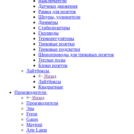
Выключатели
Датчики движения
Рамки для розеток
Шнуры, удлинители
Диммеры
Стабилизаторы
Гирлянды
Терморегуляторы
Трековые розетки
Трековые подсветки
Шинопроводы для трековых розеток
Теплые полы
Блоки розеток
Лайтбоксы
Назад
Лайтбоксы
Квадратные
Производители
Назад
Производители
Эра
Feron
Gauss
Maytoni
Arte Lamp