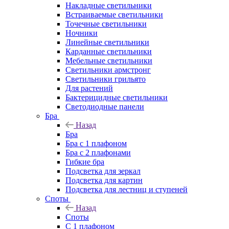
Накладные светильники
Встраиваемые светильники
Точечные светильники
Ночники
Линейные светильники
Карданные светильники
Мебельные светильники
Светильники армстронг
Светильники грильято
Для растений
Бактерицидные светильники
Светодиодные панели
Бра
Назад
Бра
Бра с 1 плафоном
Бра с 2 плафонами
Гибкие бра
Подсветка для зеркал
Подсветка для картин
Подсветка для лестниц и ступеней
Споты
Назад
Споты
С 1 плафоном