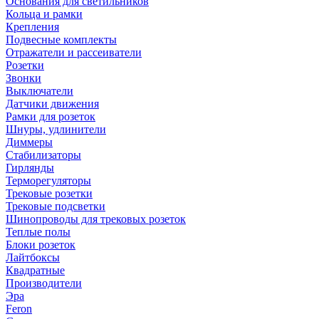
Основания для светильников
Кольца и рамки
Крепления
Подвесные комплекты
Отражатели и рассеиватели
Розетки
Звонки
Выключатели
Датчики движения
Рамки для розеток
Шнуры, удлинители
Диммеры
Стабилизаторы
Гирлянды
Терморегуляторы
Трековые розетки
Трековые подсветки
Шинопроводы для трековых розеток
Теплые полы
Блоки розеток
Лайтбоксы
Квадратные
Производители
Эра
Feron