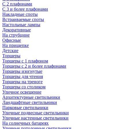
С 2 плафонами
С 3 и более плафонами
Накладные споты
Встраиваемые споты
Настольные лампы
Декоративные
На струбцине
Офисные
На прищепке
Детские
Торшеры
Торшеры с 1 плафоном
Торшеры с 2 и более плафонами
Торшеры изогнутые
Торшеры для чтения
Торшеры на треноге
Торшеры со столиком
Уличное освещение
Архитектурные светильники
Ландшафтные светильники
Парковые светильники
Уличные подвесные светильники
Уличные настенные светильники
На солнечных батареях
Уличные потолочные светильники