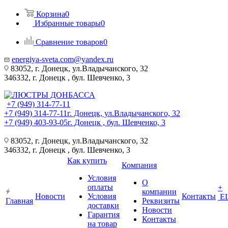
Корзина
0
Избранные товары
0
Сравнение товаров
0
energiya-sveta.com@yandex.ru
83052, г. Донецк, ул.Владычанского, 32
346332, г. Донецк , бул. Шевченко, 3
+7 (949) 314-77-11
+7 (949) 314-77-11
г. Донецк, ул.Владычанского, 32
+7 (949) 403-93-05
г. Донецк , бул. Шевченко, 3
83052, г. Донецк, ул.Владычанского, 32
346332, г. Донецк , бул. Шевченко, 3
Как купить
Компания
Условия
О
оплаты
+
компании
Новости
Условия
Контакты
Е
Главная
Реквизиты
доставки
Новости
Гарантия
Контакты
на товар