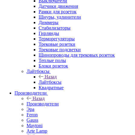
Выключатели
Датчики движения
Рамки для розеток
Шнуры, удлинители
Диммеры
Стабилизаторы
Гирлянды
Терморегуляторы
Трековые розетки
Трековые подсветки
Шинопроводы для трековых розеток
Теплые полы
Блоки розеток
Лайтбоксы
Назад
Лайтбоксы
Квадратные
Производители
Назад
Производители
Эра
Feron
Gauss
Maytoni
Arte Lamp