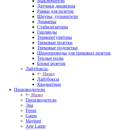
Выключатели
Датчики движения
Рамки для розеток
Шнуры, удлинители
Диммеры
Стабилизаторы
Гирлянды
Терморегуляторы
Трековые розетки
Трековые подсветки
Шинопроводы для трековых розеток
Теплые полы
Блоки розеток
Лайтбоксы
Назад
Лайтбоксы
Квадратные
Производители
Назад
Производители
Эра
Feron
Gauss
Maytoni
Arte Lamp