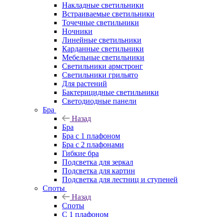
Накладные светильники
Встраиваемые светильники
Точечные светильники
Ночники
Линейные светильники
Карданные светильники
Мебельные светильники
Светильники армстронг
Светильники грильято
Для растений
Бактерицидные светильники
Светодиодные панели
Бра
Назад
Бра
Бра с 1 плафоном
Бра с 2 плафонами
Гибкие бра
Подсветка для зеркал
Подсветка для картин
Подсветка для лестниц и ступеней
Споты
Назад
Споты
С 1 плафоном