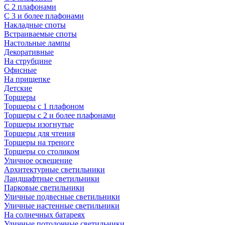
С 2 плафонами
С 3 и более плафонами
Накладные споты
Встраиваемые споты
Настольные лампы
Декоративные
На струбцине
Офисные
На прищепке
Детские
Торшеры
Торшеры с 1 плафоном
Торшеры с 2 и более плафонами
Торшеры изогнутые
Торшеры для чтения
Торшеры на треноге
Торшеры со столиком
Уличное освещение
Архитектурные светильники
Ландшафтные светильники
Парковые светильники
Уличные подвесные светильники
Уличные настенные светильники
На солнечных батареях
Уличные потолочные светильники