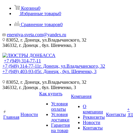
Корзина
0
Избранные товары
0
Сравнение товаров
0
energiya-sveta.com@yandex.ru
83052, г. Донецк, ул.Владычанского, 32
346332, г. Донецк , бул. Шевченко, 3
+7 (949) 314-77-11
+7 (949) 314-77-11
г. Донецк, ул.Владычанского, 32
+7 (949) 403-93-05
г. Донецк , бул. Шевченко, 3
83052, г. Донецк, ул.Владычанского, 32
346332, г. Донецк , бул. Шевченко, 3
Как купить
Компания
Условия
О
оплаты
+
компании
Новости
Условия
Контакты
Е
Главная
Реквизиты
доставки
Новости
Гарантия
Контакты
на товар