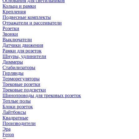
Основания для светильников
Кольца и рамки
Крепления
Подвесные комплекты
Отражатели и рассеиватели
Розетки
Звонки
Выключатели
Датчики движения
Рамки для розеток
Шнуры, удлинители
Диммеры
Стабилизаторы
Гирлянды
Терморегуляторы
Трековые розетки
Трековые подсветки
Шинопроводы для трековых розеток
Теплые полы
Блоки розеток
Лайтбоксы
Квадратные
Производители
Эра
Feron