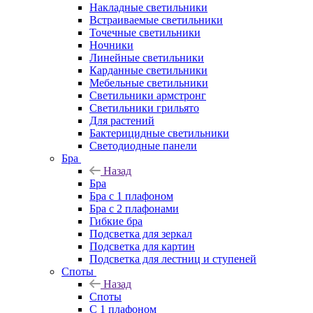
Накладные светильники
Встраиваемые светильники
Точечные светильники
Ночники
Линейные светильники
Карданные светильники
Мебельные светильники
Светильники армстронг
Светильники грильято
Для растений
Бактерицидные светильники
Светодиодные панели
Бра
Назад
Бра
Бра с 1 плафоном
Бра с 2 плафонами
Гибкие бра
Подсветка для зеркал
Подсветка для картин
Подсветка для лестниц и ступеней
Споты
Назад
Споты
С 1 плафоном