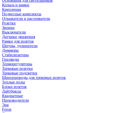
Основания для светильников
Кольца и рамки
Крепления
Подвесные комплекты
Отражатели и рассеиватели
Розетки
Звонки
Выключатели
Датчики движения
Рамки для розеток
Шнуры, удлинители
Диммеры
Стабилизаторы
Гирлянды
Терморегуляторы
Трековые розетки
Трековые подсветки
Шинопроводы для трековых розеток
Теплые полы
Блоки розеток
Лайтбоксы
Квадратные
Производители
Эра
Feron