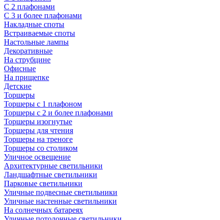
С 2 плафонами
С 3 и более плафонами
Накладные споты
Встраиваемые споты
Настольные лампы
Декоративные
На струбцине
Офисные
На прищепке
Детские
Торшеры
Торшеры с 1 плафоном
Торшеры с 2 и более плафонами
Торшеры изогнутые
Торшеры для чтения
Торшеры на треноге
Торшеры со столиком
Уличное освещение
Архитектурные светильники
Ландшафтные светильники
Парковые светильники
Уличные подвесные светильники
Уличные настенные светильники
На солнечных батареях
Уличные потолочные светильники