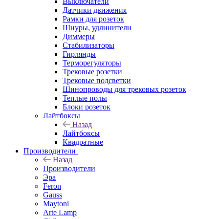
Выключатели
Датчики движения
Рамки для розеток
Шнуры, удлинители
Диммеры
Стабилизаторы
Гирлянды
Терморегуляторы
Трековые розетки
Трековые подсветки
Шинопроводы для трековых розеток
Теплые полы
Блоки розеток
Лайтбоксы
Назад
Лайтбоксы
Квадратные
Производители
Назад
Производители
Эра
Feron
Gauss
Maytoni
Arte Lamp