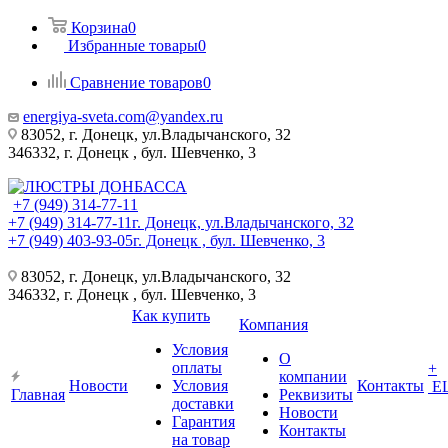
Корзина
0
Избранные товары
0
Сравнение товаров
0
energiya-sveta.com@yandex.ru
83052, г. Донецк, ул.Владычанского, 32
346332, г. Донецк , бул. Шевченко, 3
+7 (949) 314-77-11
+7 (949) 314-77-11
г. Донецк, ул.Владычанского, 32
+7 (949) 403-93-05
г. Донецк , бул. Шевченко, 3
83052, г. Донецк, ул.Владычанского, 32
346332, г. Донецк , бул. Шевченко, 3
Как купить
Компания
Условия
О
оплаты
+
компании
Новости
Условия
Контакты
Е
Главная
Реквизиты
доставки
Новости
Гарантия
Контакты
на товар