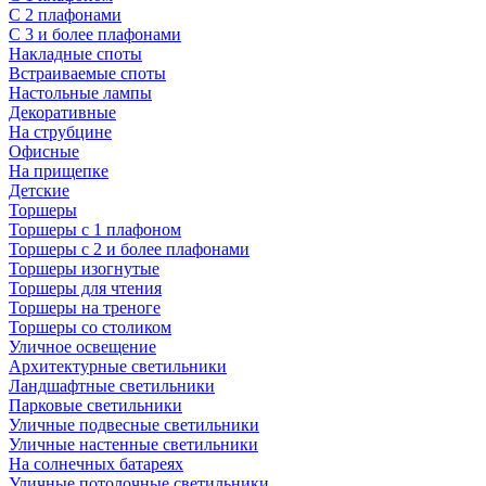
С 2 плафонами
С 3 и более плафонами
Накладные споты
Встраиваемые споты
Настольные лампы
Декоративные
На струбцине
Офисные
На прищепке
Детские
Торшеры
Торшеры с 1 плафоном
Торшеры с 2 и более плафонами
Торшеры изогнутые
Торшеры для чтения
Торшеры на треноге
Торшеры со столиком
Уличное освещение
Архитектурные светильники
Ландшафтные светильники
Парковые светильники
Уличные подвесные светильники
Уличные настенные светильники
На солнечных батареях
Уличные потолочные светильники