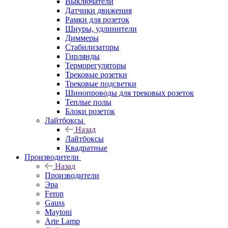
Выключатели
Датчики движения
Рамки для розеток
Шнуры, удлинители
Диммеры
Стабилизаторы
Гирлянды
Терморегуляторы
Трековые розетки
Трековые подсветки
Шинопроводы для трековых розеток
Теплые полы
Блоки розеток
Лайтбоксы
Назад
Лайтбоксы
Квадратные
Производители
Назад
Производители
Эра
Feron
Gauss
Maytoni
Arte Lamp