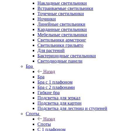
Накладные светильники
Встраиваемые светильники
Точечные светильники
Ночники
Линейные светильники
Карданные светильники
Мебельные светильники
Светильники армстронг
Светильники грильято
Для растений
Бактерицидные светильники
Светодиодные панели
Бра
Назад
Бра
Бра с 1 плафоном
Бра с 2 плафонами
Гибкие бра
Подсветка для зеркал
Подсветка для картин
Подсветка для лестниц и ступеней
Споты
Назад
Споты
С 1 плафоном