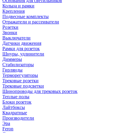
Основания для светильников
Кольца и рамки
Крепления
Подвесные комплекты
Отражатели и рассеиватели
Розетки
Звонки
Выключатели
Датчики движения
Рамки для розеток
Шнуры, удлинители
Диммеры
Стабилизаторы
Гирлянды
Терморегуляторы
Трековые розетки
Трековые подсветки
Шинопроводы для трековых розеток
Теплые полы
Блоки розеток
Лайтбоксы
Квадратные
Производители
Эра
Feron