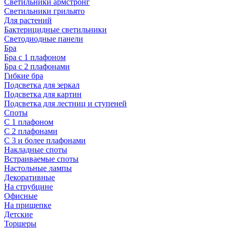
Светильники армстронг
Светильники грильято
Для растений
Бактерицидные светильники
Светодиодные панели
Бра
Бра с 1 плафоном
Бра с 2 плафонами
Гибкие бра
Подсветка для зеркал
Подсветка для картин
Подсветка для лестниц и ступеней
Споты
С 1 плафоном
С 2 плафонами
С 3 и более плафонами
Накладные споты
Встраиваемые споты
Настольные лампы
Декоративные
На струбцине
Офисные
На прищепке
Детские
Торшеры