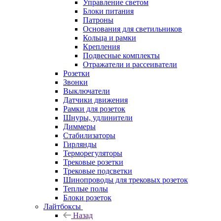
Управление светом
Блоки питания
Патроны
Основания для светильников
Кольца и рамки
Крепления
Подвесные комплекты
Отражатели и рассеиватели
Розетки
Звонки
Выключатели
Датчики движения
Рамки для розеток
Шнуры, удлинители
Диммеры
Стабилизаторы
Гирлянды
Терморегуляторы
Трековые розетки
Трековые подсветки
Шинопроводы для трековых розеток
Теплые полы
Блоки розеток
Лайтбоксы
Назад