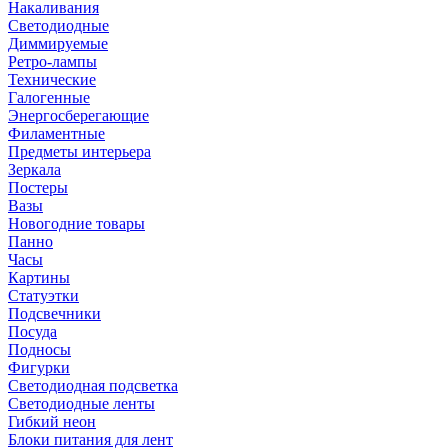
Накаливания
Светодиодные
Диммируемые
Ретро-лампы
Технические
Галогенные
Энергосберегающие
Филаментные
Предметы интерьера
Зеркала
Постеры
Вазы
Новогодние товары
Панно
Часы
Картины
Статуэтки
Подсвечники
Посуда
Подносы
Фигурки
Светодиодная подсветка
Светодиодные ленты
Гибкий неон
Блоки питания для лент