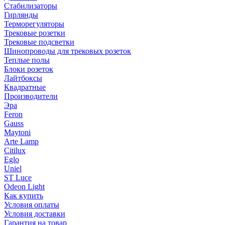
Стабилизаторы
Гирлянды
Терморегуляторы
Трековые розетки
Трековые подсветки
Шинопроводы для трековых розеток
Теплые полы
Блоки розеток
Лайтбоксы
Квадратные
Производители
Эра
Feron
Gauss
Maytoni
Arte Lamp
Citilux
Eglo
Uniel
ST Luce
Odeon Light
Как купить
Условия оплаты
Условия доставки
Гарантия на товар