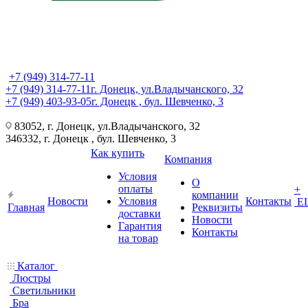
+7 (949) 314-77-11
+7 (949) 314-77-11
г. Донецк, ул.Владычанского, 32
+7 (949) 403-93-05
г. Донецк , бул. Шевченко, 3
83052, г. Донецк, ул.Владычанского, 32
346332, г. Донецк , бул. Шевченко, 3
Как купить
Компания
Условия
О
оплаты
+
компании
Новости
Условия
Контакты
Е
Главная
Реквизиты
доставки
Новости
Гарантия
Контакты
на товар
Каталог
Люстры
Светильники
Бра