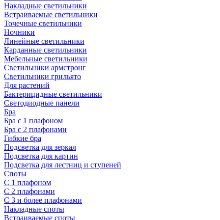
Накладные светильники
Встраиваемые светильники
Точечные светильники
Ночники
Линейные светильники
Карданные светильники
Мебельные светильники
Светильники армстронг
Светильники грильято
Для растений
Бактерицидные светильники
Светодиодные панели
Бра
Бра с 1 плафоном
Бра с 2 плафонами
Гибкие бра
Подсветка для зеркал
Подсветка для картин
Подсветка для лестниц и ступеней
Споты
С 1 плафоном
С 2 плафонами
С 3 и более плафонами
Накладные споты
Встраиваемые споты