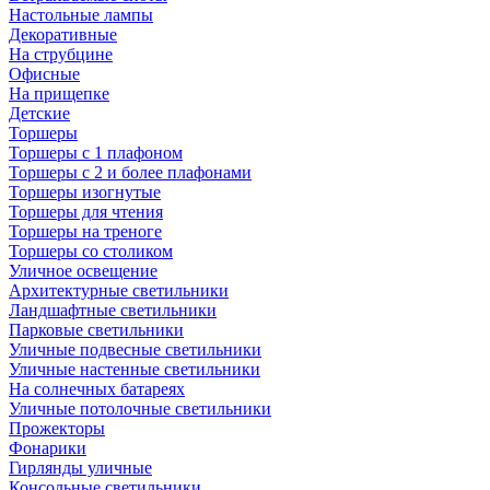
Настольные лампы
Декоративные
На струбцине
Офисные
На прищепке
Детские
Торшеры
Торшеры с 1 плафоном
Торшеры с 2 и более плафонами
Торшеры изогнутые
Торшеры для чтения
Торшеры на треноге
Торшеры со столиком
Уличное освещение
Архитектурные светильники
Ландшафтные светильники
Парковые светильники
Уличные подвесные светильники
Уличные настенные светильники
На солнечных батареях
Уличные потолочные светильники
Прожекторы
Фонарики
Гирлянды уличные
Консольные светильники