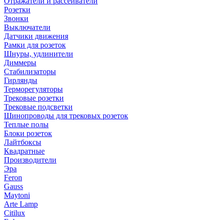
Отражатели и рассеиватели
Розетки
Звонки
Выключатели
Датчики движения
Рамки для розеток
Шнуры, удлинители
Диммеры
Стабилизаторы
Гирлянды
Терморегуляторы
Трековые розетки
Трековые подсветки
Шинопроводы для трековых розеток
Теплые полы
Блоки розеток
Лайтбоксы
Квадратные
Производители
Эра
Feron
Gauss
Maytoni
Arte Lamp
Citilux