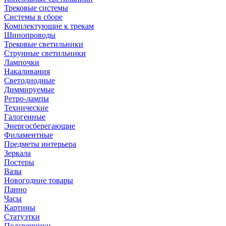
Трековые системы
Системы в сборе
Комплектующие к трекам
Шинопроводы
Трековые светильники
Струнные светильники
Лампочки
Накаливания
Светодиодные
Диммируемые
Ретро-лампы
Технические
Галогенные
Энергосберегающие
Филаментные
Предметы интерьера
Зеркала
Постеры
Вазы
Новогодние товары
Панно
Часы
Картины
Статуэтки
Подсвечники