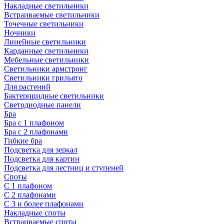
Накладные светильники
Встраиваемые светильники
Точечные светильники
Ночники
Линейные светильники
Карданные светильники
Мебельные светильники
Светильники армстронг
Светильники грильято
Для растений
Бактерицидные светильники
Светодиодные панели
Бра
Бра с 1 плафоном
Бра с 2 плафонами
Гибкие бра
Подсветка для зеркал
Подсветка для картин
Подсветка для лестниц и ступеней
Споты
С 1 плафоном
С 2 плафонами
С 3 и более плафонами
Накладные споты
Встраиваемые споты