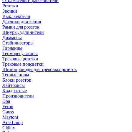
Отражатели и рассеиватели
Розетки
Звонки
Выключатели
Датчики движения
Рамки для розеток
Шнуры, удлинители
Диммеры
Стабилизаторы
Гирлянды
Терморегуляторы
Трековые розетки
Трековые подсветки
Шинопроводы для трековых розеток
Теплые полы
Блоки розеток
Лайтбоксы
Квадратные
Производители
Эра
Feron
Gauss
Maytoni
Arte Lamp
Citilux