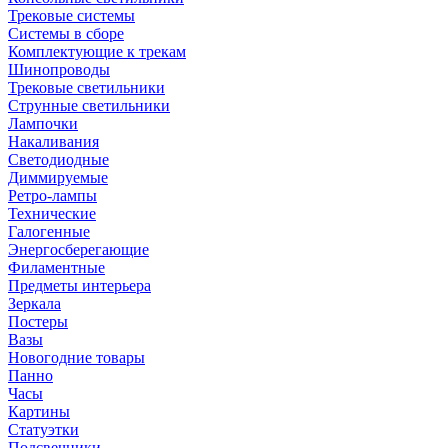
Трековые системы
Системы в сборе
Комплектующие к трекам
Шинопроводы
Трековые светильники
Струнные светильники
Лампочки
Накаливания
Светодиодные
Диммируемые
Ретро-лампы
Технические
Галогенные
Энергосберегающие
Филаментные
Предметы интерьера
Зеркала
Постеры
Вазы
Новогодние товары
Панно
Часы
Картины
Статуэтки
Подсвечники