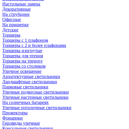
Настольные лампы
Декоративные
На струбцине
Офисные
На прищепке
Детские
Торшеры
Торшеры с 1 плафоном
Торшеры с 2 и более плафонами
Торшеры изогнутые
Торшеры для чтения
Торшеры на треноге
Торшеры со столиком
Уличное освещение
Архитектурные светильники
Ландшафтные светильники
Парковые светильники
Уличные подвесные светильники
Уличные настенные светильники
На солнечных батареях
Уличные потолочные светильники
Прожекторы
Фонарики
Гирлянды уличные
Консольные светильники