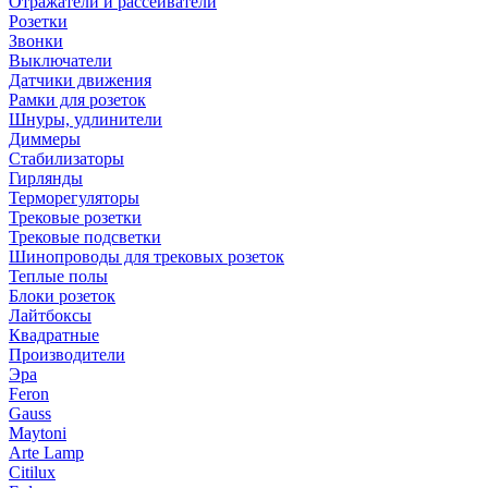
Отражатели и рассеиватели
Розетки
Звонки
Выключатели
Датчики движения
Рамки для розеток
Шнуры, удлинители
Диммеры
Стабилизаторы
Гирлянды
Терморегуляторы
Трековые розетки
Трековые подсветки
Шинопроводы для трековых розеток
Теплые полы
Блоки розеток
Лайтбоксы
Квадратные
Производители
Эра
Feron
Gauss
Maytoni
Arte Lamp
Citilux