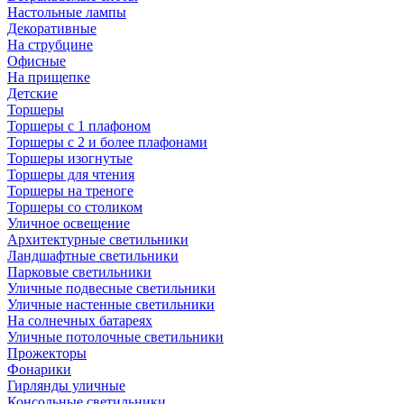
Настольные лампы
Декоративные
На струбцине
Офисные
На прищепке
Детские
Торшеры
Торшеры с 1 плафоном
Торшеры с 2 и более плафонами
Торшеры изогнутые
Торшеры для чтения
Торшеры на треноге
Торшеры со столиком
Уличное освещение
Архитектурные светильники
Ландшафтные светильники
Парковые светильники
Уличные подвесные светильники
Уличные настенные светильники
На солнечных батареях
Уличные потолочные светильники
Прожекторы
Фонарики
Гирлянды уличные
Консольные светильники