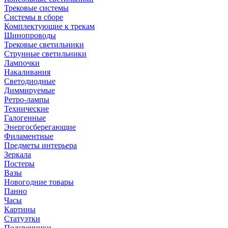
Трековые системы
Системы в сборе
Комплектующие к трекам
Шинопроводы
Трековые светильники
Струнные светильники
Лампочки
Накаливания
Светодиодные
Диммируемые
Ретро-лампы
Технические
Галогенные
Энергосберегающие
Филаментные
Предметы интерьера
Зеркала
Постеры
Вазы
Новогодние товары
Панно
Часы
Картины
Статуэтки
Подсвечники