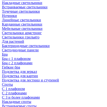
Накладные светильники
Встраиваемые светильники
Точечные светильники
Ночники
Линейные светильники
Карданные светильники
Мебельные светильники
Светильники армстронг
Светильники грильято
Для растений
Бактерицидные светильники
Светодиодные панели
Бра
Бра с 1 плафоном
Бра с 2 плафонами
Гибкие бра
Подсветка для зеркал
Подсветка для картин
Подсветка для лестниц и ступеней
Споты
С 1 плафоном
С 2 плафонами
С 3 и более плафонами
Накладные споты
Встраиваемые споты