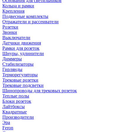
Основания для светильников
Кольца и рамки
Крепления
Подвесные комплекты
Отражатели и рассеиватели
Розетки
Звонки
Выключатели
Датчики движения
Рамки для розеток
Шнуры, удлинители
Диммеры
Стабилизаторы
Гирлянды
Терморегуляторы
Трековые розетки
Трековые подсветки
Шинопроводы для трековых розеток
Теплые полы
Блоки розеток
Лайтбоксы
Квадратные
Производители
Эра
Feron