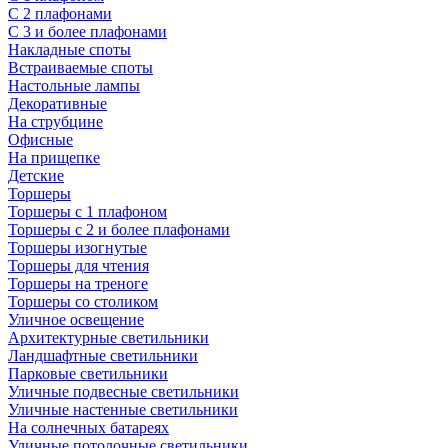
С 2 плафонами
С 3 и более плафонами
Накладные споты
Встраиваемые споты
Настольные лампы
Декоративные
На струбцине
Офисные
На прищепке
Детские
Торшеры
Торшеры с 1 плафоном
Торшеры с 2 и более плафонами
Торшеры изогнутые
Торшеры для чтения
Торшеры на треноге
Торшеры со столиком
Уличное освещение
Архитектурные светильники
Ландшафтные светильники
Парковые светильники
Уличные подвесные светильники
Уличные настенные светильники
На солнечных батареях
Уличные потолочные светильники