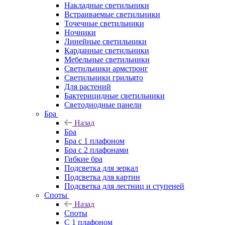
Накладные светильники
Встраиваемые светильники
Точечные светильники
Ночники
Линейные светильники
Карданные светильники
Мебельные светильники
Светильники армстронг
Светильники грильято
Для растений
Бактерицидные светильники
Светодиодные панели
Бра
Назад
Бра
Бра с 1 плафоном
Бра с 2 плафонами
Гибкие бра
Подсветка для зеркал
Подсветка для картин
Подсветка для лестниц и ступеней
Споты
Назад
Споты
С 1 плафоном