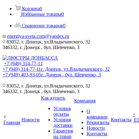
Корзина
0
Избранные товары
0
Сравнение товаров
0
energiya-sveta.com@yandex.ru
83052, г. Донецк, ул.Владычанского, 32
346332, г. Донецк , бул. Шевченко, 3
+7 (949) 314-77-11
+7 (949) 314-77-11
г. Донецк, ул.Владычанского, 32
+7 (949) 403-93-05
г. Донецк , бул. Шевченко, 3
83052, г. Донецк, ул.Владычанского, 32
346332, г. Донецк , бул. Шевченко, 3
Как купить
Компания
Условия
О
оплаты
+
компании
Новости
Условия
Контакты
Е
Главная
Реквизиты
доставки
Новости
Гарантия
Контакты
на товар