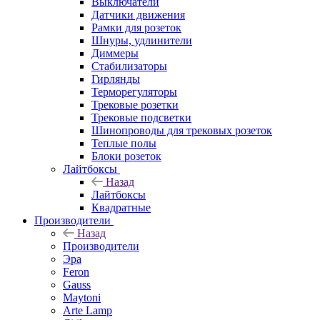
Выключатели
Датчики движения
Рамки для розеток
Шнуры, удлинители
Диммеры
Стабилизаторы
Гирлянды
Терморегуляторы
Трековые розетки
Трековые подсветки
Шинопроводы для трековых розеток
Теплые полы
Блоки розеток
Лайтбоксы
Назад
Лайтбоксы
Квадратные
Производители
Назад
Производители
Эра
Feron
Gauss
Maytoni
Arte Lamp