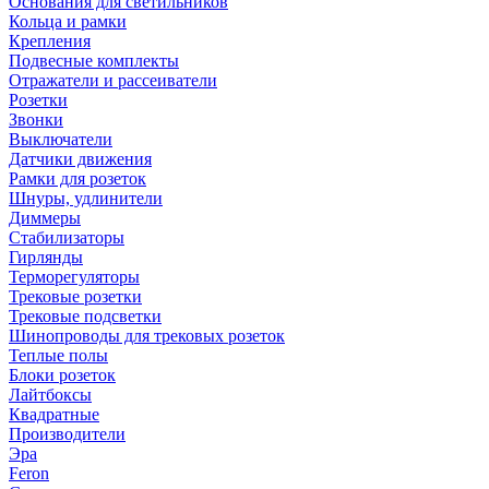
Основания для светильников
Кольца и рамки
Крепления
Подвесные комплекты
Отражатели и рассеиватели
Розетки
Звонки
Выключатели
Датчики движения
Рамки для розеток
Шнуры, удлинители
Диммеры
Стабилизаторы
Гирлянды
Терморегуляторы
Трековые розетки
Трековые подсветки
Шинопроводы для трековых розеток
Теплые полы
Блоки розеток
Лайтбоксы
Квадратные
Производители
Эра
Feron