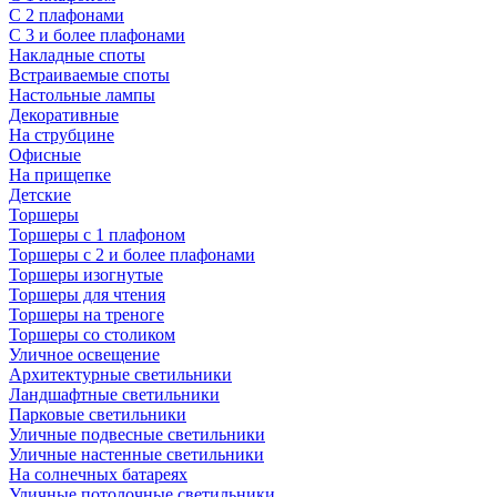
С 2 плафонами
С 3 и более плафонами
Накладные споты
Встраиваемые споты
Настольные лампы
Декоративные
На струбцине
Офисные
На прищепке
Детские
Торшеры
Торшеры с 1 плафоном
Торшеры с 2 и более плафонами
Торшеры изогнутые
Торшеры для чтения
Торшеры на треноге
Торшеры со столиком
Уличное освещение
Архитектурные светильники
Ландшафтные светильники
Парковые светильники
Уличные подвесные светильники
Уличные настенные светильники
На солнечных батареях
Уличные потолочные светильники