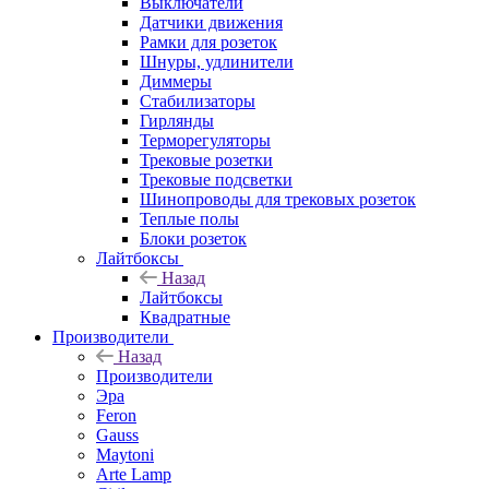
Выключатели
Датчики движения
Рамки для розеток
Шнуры, удлинители
Диммеры
Стабилизаторы
Гирлянды
Терморегуляторы
Трековые розетки
Трековые подсветки
Шинопроводы для трековых розеток
Теплые полы
Блоки розеток
Лайтбоксы
Назад
Лайтбоксы
Квадратные
Производители
Назад
Производители
Эра
Feron
Gauss
Maytoni
Arte Lamp