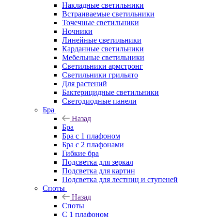
Накладные светильники
Встраиваемые светильники
Точечные светильники
Ночники
Линейные светильники
Карданные светильники
Мебельные светильники
Светильники армстронг
Светильники грильято
Для растений
Бактерицидные светильники
Светодиодные панели
Бра
Назад
Бра
Бра с 1 плафоном
Бра с 2 плафонами
Гибкие бра
Подсветка для зеркал
Подсветка для картин
Подсветка для лестниц и ступеней
Споты
Назад
Споты
С 1 плафоном