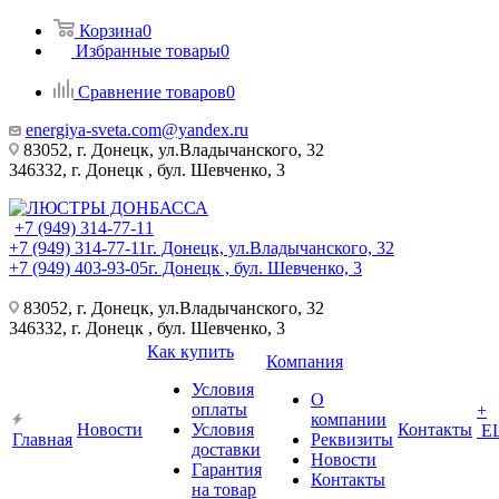
Корзина
0
Избранные товары
0
Сравнение товаров
0
energiya-sveta.com@yandex.ru
83052, г. Донецк, ул.Владычанского, 32
346332, г. Донецк , бул. Шевченко, 3
+7 (949) 314-77-11
+7 (949) 314-77-11
г. Донецк, ул.Владычанского, 32
+7 (949) 403-93-05
г. Донецк , бул. Шевченко, 3
83052, г. Донецк, ул.Владычанского, 32
346332, г. Донецк , бул. Шевченко, 3
Как купить
Компания
Условия
О
оплаты
+
компании
Новости
Условия
Контакты
Е
Главная
Реквизиты
доставки
Новости
Гарантия
Контакты
на товар