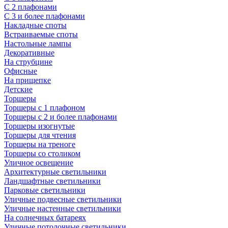
С 2 плафонами
С 3 и более плафонами
Накладные споты
Встраиваемые споты
Настольные лампы
Декоративные
На струбцине
Офисные
На прищепке
Детские
Торшеры
Торшеры с 1 плафоном
Торшеры с 2 и более плафонами
Торшеры изогнутые
Торшеры для чтения
Торшеры на треноге
Торшеры со столиком
Уличное освещение
Архитектурные светильники
Ландшафтные светильники
Парковые светильники
Уличные подвесные светильники
Уличные настенные светильники
На солнечных батареях
Уличные потолочные светильники