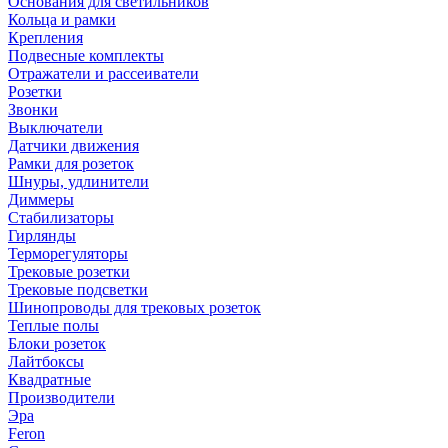
Основания для светильников
Кольца и рамки
Крепления
Подвесные комплекты
Отражатели и рассеиватели
Розетки
Звонки
Выключатели
Датчики движения
Рамки для розеток
Шнуры, удлинители
Диммеры
Стабилизаторы
Гирлянды
Терморегуляторы
Трековые розетки
Трековые подсветки
Шинопроводы для трековых розеток
Теплые полы
Блоки розеток
Лайтбоксы
Квадратные
Производители
Эра
Feron