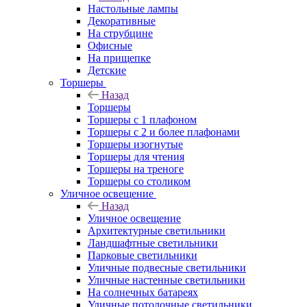
Настольные лампы
Декоративные
На струбцине
Офисные
На прищепке
Детские
Торшеры
Назад
Торшеры
Торшеры с 1 плафоном
Торшеры с 2 и более плафонами
Торшеры изогнутые
Торшеры для чтения
Торшеры на треноге
Торшеры со столиком
Уличное освещение
Назад
Уличное освещение
Архитектурные светильники
Ландшафтные светильники
Парковые светильники
Уличные подвесные светильники
Уличные настенные светильники
На солнечных батареях
Уличные потолочные светильники