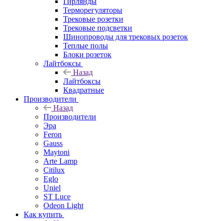
Гирлянды
Терморегуляторы
Трековые розетки
Трековые подсветки
Шинопроводы для трековых розеток
Теплые полы
Блоки розеток
Лайтбоксы
Назад
Лайтбоксы
Квадратные
Производители
Назад
Производители
Эра
Feron
Gauss
Maytoni
Arte Lamp
Citilux
Eglo
Uniel
ST Luce
Odeon Light
Как купить