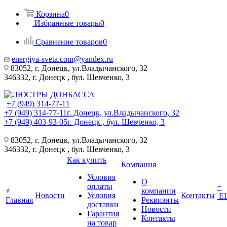
Корзина
0
Избранные товары
0
Сравнение товаров
0
energiya-sveta.com@yandex.ru
83052, г. Донецк, ул.Владычанского, 32
346332, г. Донецк , бул. Шевченко, 3
+7 (949) 314-77-11
+7 (949) 314-77-11
г. Донецк, ул.Владычанского, 32
+7 (949) 403-93-05
г. Донецк , бул. Шевченко, 3
83052, г. Донецк, ул.Владычанского, 32
346332, г. Донецк , бул. Шевченко, 3
Как купить
Компания
Условия
О
оплаты
+
компании
Новости
Условия
Контакты
Е
Главная
Реквизиты
доставки
Новости
Гарантия
Контакты
на товар