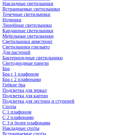
Накладные светильники
Встраиваемые светильники
Точечные светильники
Ночники
Линейные светильники
Карданные светильники
Мебельные светильники
Светильники армстронг
Светильники грильято
Для растений
Бактерицидные светильники
Светодиодные панели
Бра
Бра с 1 плафоном
Бра с 2 плафонами
Гибкие бра
Подсветка для зеркал
Подсветка для картин
Подсветка для лестниц и ступеней
Споты
С 1 плафоном
С 2 плафонами
С 3 и более плафонами
Накладные споты
Встраиваемые споты