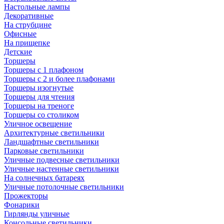
Настольные лампы
Декоративные
На струбцине
Офисные
На прищепке
Детские
Торшеры
Торшеры с 1 плафоном
Торшеры с 2 и более плафонами
Торшеры изогнутые
Торшеры для чтения
Торшеры на треноге
Торшеры со столиком
Уличное освещение
Архитектурные светильники
Ландшафтные светильники
Парковые светильники
Уличные подвесные светильники
Уличные настенные светильники
На солнечных батареях
Уличные потолочные светильники
Прожекторы
Фонарики
Гирлянды уличные
Консольные светильники