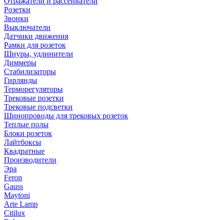
Отражатели и рассеиватели
Розетки
Звонки
Выключатели
Датчики движения
Рамки для розеток
Шнуры, удлинители
Диммеры
Стабилизаторы
Гирлянды
Терморегуляторы
Трековые розетки
Трековые подсветки
Шинопроводы для трековых розеток
Теплые полы
Блоки розеток
Лайтбоксы
Квадратные
Производители
Эра
Feron
Gauss
Maytoni
Arte Lamp
Citilux