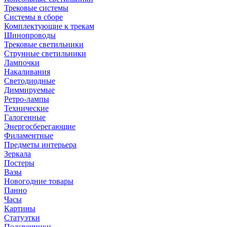
Трековые системы
Системы в сборе
Комплектующие к трекам
Шинопроводы
Трековые светильники
Струнные светильники
Лампочки
Накаливания
Светодиодные
Диммируемые
Ретро-лампы
Технические
Галогенные
Энергосберегающие
Филаментные
Предметы интерьера
Зеркала
Постеры
Вазы
Новогодние товары
Панно
Часы
Картины
Статуэтки
Подсвечники