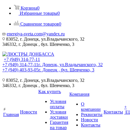
Корзина
0
Избранные товары
0
Сравнение товаров
0
energiya-sveta.com@yandex.ru
83052, г. Донецк, ул.Владычанского, 32
346332, г. Донецк , бул. Шевченко, 3
+7 (949) 314-77-11
+7 (949) 314-77-11
г. Донецк, ул.Владычанского, 32
+7 (949) 403-93-05
г. Донецк , бул. Шевченко, 3
83052, г. Донецк, ул.Владычанского, 32
346332, г. Донецк , бул. Шевченко, 3
Как купить
Компания
Условия
О
оплаты
+
компании
Новости
Условия
Контакты
Е
Главная
Реквизиты
доставки
Новости
Гарантия
Контакты
на товар