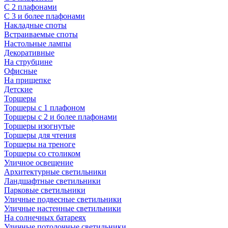
С 2 плафонами
С 3 и более плафонами
Накладные споты
Встраиваемые споты
Настольные лампы
Декоративные
На струбцине
Офисные
На прищепке
Детские
Торшеры
Торшеры с 1 плафоном
Торшеры с 2 и более плафонами
Торшеры изогнутые
Торшеры для чтения
Торшеры на треноге
Торшеры со столиком
Уличное освещение
Архитектурные светильники
Ландшафтные светильники
Парковые светильники
Уличные подвесные светильники
Уличные настенные светильники
На солнечных батареях
Уличные потолочные светильники