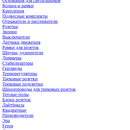
Основания для светильников
Кольца и рамки
Крепления
Подвесные комплекты
Отражатели и рассеиватели
Розетки
Звонки
Выключатели
Датчики движения
Рамки для розеток
Шнуры, удлинители
Диммеры
Стабилизаторы
Гирлянды
Терморегуляторы
Трековые розетки
Трековые подсветки
Шинопроводы для трековых розеток
Теплые полы
Блоки розеток
Лайтбоксы
Квадратные
Производители
Эра
Feron