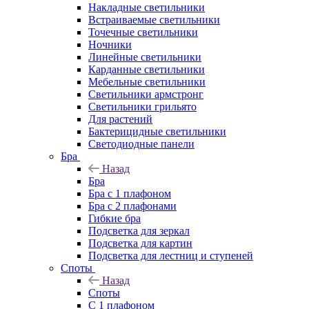
Накладные светильники
Встраиваемые светильники
Точечные светильники
Ночники
Линейные светильники
Карданные светильники
Мебельные светильники
Светильники армстронг
Светильники грильято
Для растений
Бактерицидные светильники
Светодиодные панели
Бра
Назад
Бра
Бра с 1 плафоном
Бра с 2 плафонами
Гибкие бра
Подсветка для зеркал
Подсветка для картин
Подсветка для лестниц и ступеней
Споты
Назад
Споты
С 1 плафоном