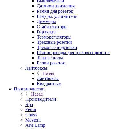
Выключатели
Датчики движения
Рамки для розеток
Шнуры, удлинители
Диммеры
Стабилизаторы
Гирлянды
Терморегуляторы
Трековые розетки
Трековые подсветки
Шинопроводы для трековых розеток
Теплые полы
Блоки розеток
Лайтбоксы
Назад
Лайтбоксы
Квадратные
Производители
Назад
Производители
Эра
Feron
Gauss
Maytoni
Arte Lamp