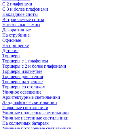
С 2 плафонами
С 3 и более плафонами
Накладные споты
Встраиваемые споты
Настольные лампы
Декоративные
На струбцине
Офисные
На прищепке
Детские
Торшеры
Торшеры с 1 плафоном
Торшеры с 2 и более плафонами
Торшеры изогнутые
Торшеры для чтения
Торшеры на треноге
Торшеры со столиком
Уличное освещение
Архитектурные светильники
Ландшафтные светильники
Парковые светильники
Уличные подвесные светильники
Уличные настенные светильники
На солнечных батареях
Уличные потолочные светильники