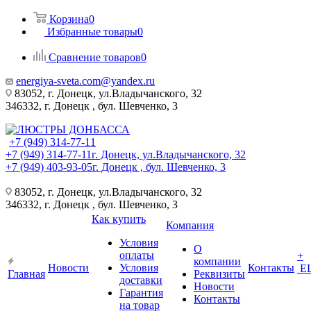
Корзина
0
Избранные товары
0
Сравнение товаров
0
energiya-sveta.com@yandex.ru
83052, г. Донецк, ул.Владычанского, 32
346332, г. Донецк , бул. Шевченко, 3
+7 (949) 314-77-11
+7 (949) 314-77-11
г. Донецк, ул.Владычанского, 32
+7 (949) 403-93-05
г. Донецк , бул. Шевченко, 3
83052, г. Донецк, ул.Владычанского, 32
346332, г. Донецк , бул. Шевченко, 3
Как купить
Компания
Условия
О
оплаты
+
компании
Новости
Условия
Контакты
Е
Главная
Реквизиты
доставки
Новости
Гарантия
Контакты
на товар