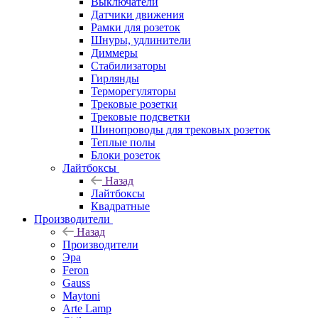
Выключатели
Датчики движения
Рамки для розеток
Шнуры, удлинители
Диммеры
Стабилизаторы
Гирлянды
Терморегуляторы
Трековые розетки
Трековые подсветки
Шинопроводы для трековых розеток
Теплые полы
Блоки розеток
Лайтбоксы
Назад
Лайтбоксы
Квадратные
Производители
Назад
Производители
Эра
Feron
Gauss
Maytoni
Arte Lamp