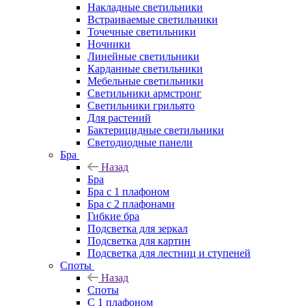
Накладные светильники
Встраиваемые светильники
Точечные светильники
Ночники
Линейные светильники
Карданные светильники
Мебельные светильники
Светильники армстронг
Светильники грильято
Для растений
Бактерицидные светильники
Светодиодные панели
Бра
Назад
Бра
Бра с 1 плафоном
Бра с 2 плафонами
Гибкие бра
Подсветка для зеркал
Подсветка для картин
Подсветка для лестниц и ступеней
Споты
Назад
Споты
С 1 плафоном