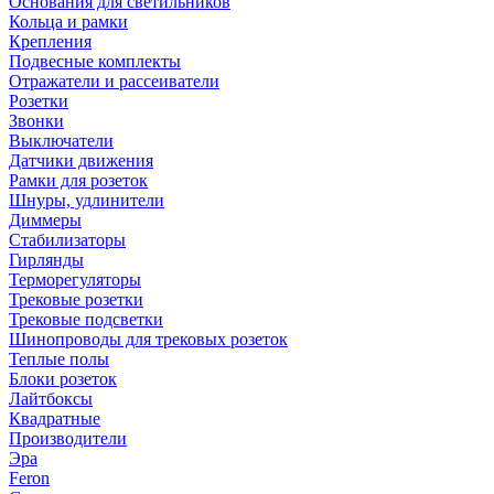
Основания для светильников
Кольца и рамки
Крепления
Подвесные комплекты
Отражатели и рассеиватели
Розетки
Звонки
Выключатели
Датчики движения
Рамки для розеток
Шнуры, удлинители
Диммеры
Стабилизаторы
Гирлянды
Терморегуляторы
Трековые розетки
Трековые подсветки
Шинопроводы для трековых розеток
Теплые полы
Блоки розеток
Лайтбоксы
Квадратные
Производители
Эра
Feron