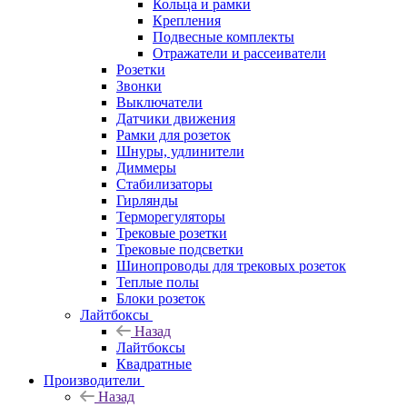
Кольца и рамки
Крепления
Подвесные комплекты
Отражатели и рассеиватели
Розетки
Звонки
Выключатели
Датчики движения
Рамки для розеток
Шнуры, удлинители
Диммеры
Стабилизаторы
Гирлянды
Терморегуляторы
Трековые розетки
Трековые подсветки
Шинопроводы для трековых розеток
Теплые полы
Блоки розеток
Лайтбоксы
Назад
Лайтбоксы
Квадратные
Производители
Назад