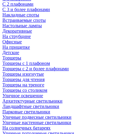
С 2 плафонами
С 3 и более плафонами
Накладные споты
Встраиваемые споты
Настольные лампы
Декоративные
На струбцине
Офисные
На прищепке
Детские
Торшеры
Торшеры с 1 плафоном
Торшеры с 2 и более плафонами
Торшеры изогнутые
Торшеры для чтения
Торшеры на треноге
Торшеры со столиком
Уличное освещение
Архитектурные светильники
Ландшафтные светильники
Парковые светильники
Уличные подвесные светильники
Уличные настенные светильники
На солнечных батареях
Уличные потолочные светильники