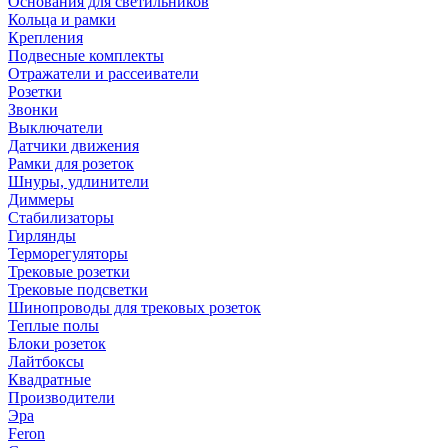
Основания для светильников
Кольца и рамки
Крепления
Подвесные комплекты
Отражатели и рассеиватели
Розетки
Звонки
Выключатели
Датчики движения
Рамки для розеток
Шнуры, удлинители
Диммеры
Стабилизаторы
Гирлянды
Терморегуляторы
Трековые розетки
Трековые подсветки
Шинопроводы для трековых розеток
Теплые полы
Блоки розеток
Лайтбоксы
Квадратные
Производители
Эра
Feron