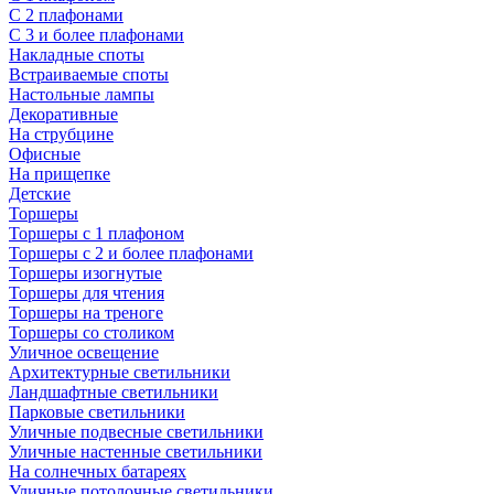
С 2 плафонами
С 3 и более плафонами
Накладные споты
Встраиваемые споты
Настольные лампы
Декоративные
На струбцине
Офисные
На прищепке
Детские
Торшеры
Торшеры с 1 плафоном
Торшеры с 2 и более плафонами
Торшеры изогнутые
Торшеры для чтения
Торшеры на треноге
Торшеры со столиком
Уличное освещение
Архитектурные светильники
Ландшафтные светильники
Парковые светильники
Уличные подвесные светильники
Уличные настенные светильники
На солнечных батареях
Уличные потолочные светильники