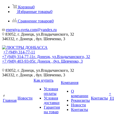
Корзина
0
Избранные товары
0
Сравнение товаров
0
energiya-sveta.com@yandex.ru
83052, г. Донецк, ул.Владычанского, 32
346332, г. Донецк , бул. Шевченко, 3
+7 (949) 314-77-11
+7 (949) 314-77-11
г. Донецк, ул.Владычанского, 32
+7 (949) 403-93-05
г. Донецк , бул. Шевченко, 3
83052, г. Донецк, ул.Владычанского, 32
346332, г. Донецк , бул. Шевченко, 3
Как купить
Компания
Условия
О
оплаты
+
компании
Новости
Условия
Контакты
Е
Главная
Реквизиты
доставки
Новости
Гарантия
Контакты
на товар