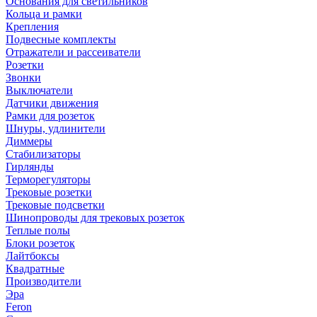
Основания для светильников
Кольца и рамки
Крепления
Подвесные комплекты
Отражатели и рассеиватели
Розетки
Звонки
Выключатели
Датчики движения
Рамки для розеток
Шнуры, удлинители
Диммеры
Стабилизаторы
Гирлянды
Терморегуляторы
Трековые розетки
Трековые подсветки
Шинопроводы для трековых розеток
Теплые полы
Блоки розеток
Лайтбоксы
Квадратные
Производители
Эра
Feron