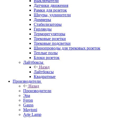
Выключатели
Датчики движения
Рамки для розеток
Шнуры, удлинители
Диммеры
Стабилизаторы
Гирлянды
Терморегуляторы
Трековые розетки
Трековые подсветки
Шинопроводы для трековых розеток
Теплые полы
Блоки розеток
Лайтбоксы
Назад
Лайтбоксы
Квадратные
Производители
Назад
Производители
Эра
Feron
Gauss
Maytoni
Arte Lamp