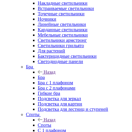
Накладные светильники
Встраиваемые светильники
Точечные светильники
Ночники
Линейные светильники
Карданные светильники
Мебельные светильники
Светильники армстронг
Светильники грильято
Для растений
Бактерицидные светильники
Светодиодные панели
Бра
Назад
Бра
Бра с 1 плафоном
Бра с 2 плафонами
Гибкие бра
Подсветка для зеркал
Подсветка для картин
Подсветка для лестниц и ступеней
Споты
Назад
Споты
С 1 плафоном