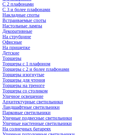
С 2 плафонами
С 3 и более плафонами
Накладные споты
Встраиваемые споты
Настольные лампы
Декоративные
На струбцине
Офисные
На прищепке
Детские
Торшеры
Торшеры с 1 плафоном
Торшеры с 2 и более плафонами
Торшеры изогнутые
Торшеры для чтения
Торшеры на треноге
Торшеры со столиком
Уличное освещение
Архитектурные светильники
Ландшафтные светильники
Парковые светильники
Уличные подвесные светильники
Уличные настенные светильники
На солнечных батареях
Уличные потолочные светильники