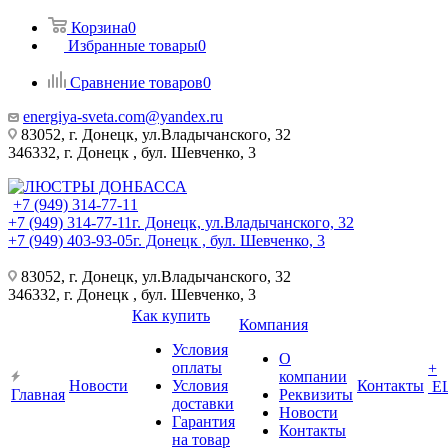
Корзина
0
Избранные товары
0
Сравнение товаров
0
energiya-sveta.com@yandex.ru
83052, г. Донецк, ул.Владычанского, 32
346332, г. Донецк , бул. Шевченко, 3
+7 (949) 314-77-11
+7 (949) 314-77-11
г. Донецк, ул.Владычанского, 32
+7 (949) 403-93-05
г. Донецк , бул. Шевченко, 3
83052, г. Донецк, ул.Владычанского, 32
346332, г. Донецк , бул. Шевченко, 3
Как купить
Компания
Условия
О
оплаты
+
компании
Новости
Условия
Контакты
Е
Главная
Реквизиты
доставки
Новости
Гарантия
Контакты
на товар