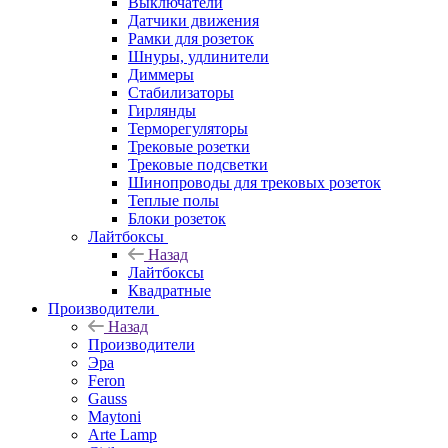
Выключатели
Датчики движения
Рамки для розеток
Шнуры, удлинители
Диммеры
Стабилизаторы
Гирлянды
Терморегуляторы
Трековые розетки
Трековые подсветки
Шинопроводы для трековых розеток
Теплые полы
Блоки розеток
Лайтбоксы
Назад
Лайтбоксы
Квадратные
Производители
Назад
Производители
Эра
Feron
Gauss
Maytoni
Arte Lamp