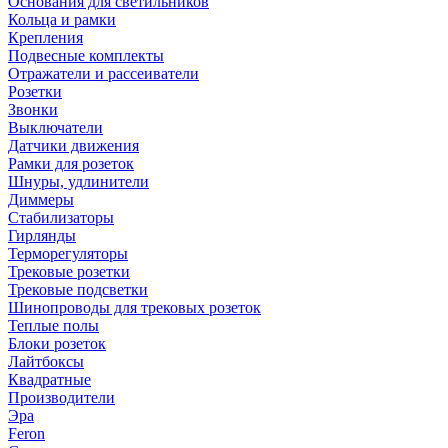
Основания для светильников
Кольца и рамки
Крепления
Подвесные комплекты
Отражатели и рассеиватели
Розетки
Звонки
Выключатели
Датчики движения
Рамки для розеток
Шнуры, удлинители
Диммеры
Стабилизаторы
Гирлянды
Терморегуляторы
Трековые розетки
Трековые подсветки
Шинопроводы для трековых розеток
Теплые полы
Блоки розеток
Лайтбоксы
Квадратные
Производители
Эра
Feron