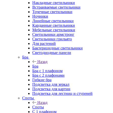
Накладные светильники
Встраиваемые светильники
Точечные светильники
Ночники
Линейные светильники
Карданные светильники
Мебельные светильники
Светильники армстронг
Светильники грильято
Для растений
Бактерицидные светильники
Светодиодные панели
Бра
Назад
Бра
Бра с 1 плафоном
Бра с 2 плафонами
Гибкие бра
Подсветка для зеркал
Подсветка для картин
Подсветка для лестниц и ступеней
Споты
Назад
Споты
С 1 плафоном