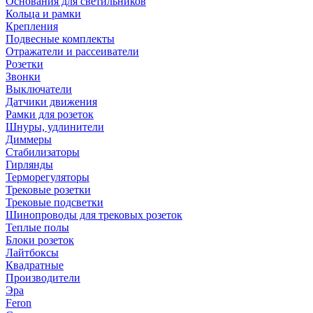
Основания для светильников
Кольца и рамки
Крепления
Подвесные комплекты
Отражатели и рассеиватели
Розетки
Звонки
Выключатели
Датчики движения
Рамки для розеток
Шнуры, удлинители
Диммеры
Стабилизаторы
Гирлянды
Терморегуляторы
Трековые розетки
Трековые подсветки
Шинопроводы для трековых розеток
Теплые полы
Блоки розеток
Лайтбоксы
Квадратные
Производители
Эра
Feron