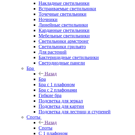
Накладные светильники
Встраиваемые светильники
Точечные светильники
Ночники
Линейные светильники
Карданные светильники
Мебельные светильники
Светильники армстронг
Светильники грильято
Для растений
Бактерицидные светильники
Светодиодные панели
Бра
Назад
Бра
Бра с 1 плафоном
Бра с 2 плафонами
Гибкие бра
Подсветка для зеркал
Подсветка для картин
Подсветка для лестниц и ступеней
Споты
Назад
Споты
С 1 плафоном