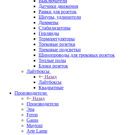
Выключатели
Датчики движения
Рамки для розеток
Шнуры, удлинители
Диммеры
Стабилизаторы
Гирлянды
Терморегуляторы
Трековые розетки
Трековые подсветки
Шинопроводы для трековых розеток
Теплые полы
Блоки розеток
Лайтбоксы
Назад
Лайтбоксы
Квадратные
Производители
Назад
Производители
Эра
Feron
Gauss
Maytoni
Arte Lamp