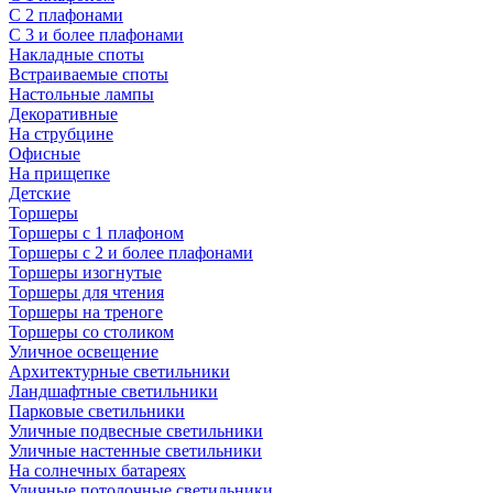
С 2 плафонами
С 3 и более плафонами
Накладные споты
Встраиваемые споты
Настольные лампы
Декоративные
На струбцине
Офисные
На прищепке
Детские
Торшеры
Торшеры с 1 плафоном
Торшеры с 2 и более плафонами
Торшеры изогнутые
Торшеры для чтения
Торшеры на треноге
Торшеры со столиком
Уличное освещение
Архитектурные светильники
Ландшафтные светильники
Парковые светильники
Уличные подвесные светильники
Уличные настенные светильники
На солнечных батареях
Уличные потолочные светильники