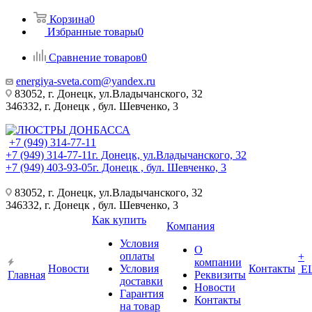
Корзина
0
Избранные товары
0
Сравнение товаров
0
energiya-sveta.com@yandex.ru
83052, г. Донецк, ул.Владычанского, 32
346332, г. Донецк , бул. Шевченко, 3
+7 (949) 314-77-11
+7 (949) 314-77-11
г. Донецк, ул.Владычанского, 32
+7 (949) 403-93-05
г. Донецк , бул. Шевченко, 3
83052, г. Донецк, ул.Владычанского, 32
346332, г. Донецк , бул. Шевченко, 3
Как купить
Компания
Условия
О
оплаты
+
компании
Новости
Условия
Контакты
Е
Главная
Реквизиты
доставки
Новости
Гарантия
Контакты
на товар