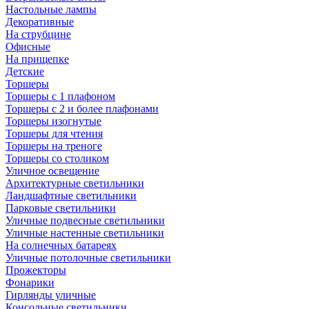
Настольные лампы
Декоративные
На струбцине
Офисные
На прищепке
Детские
Торшеры
Торшеры с 1 плафоном
Торшеры с 2 и более плафонами
Торшеры изогнутые
Торшеры для чтения
Торшеры на треноге
Торшеры со столиком
Уличное освещение
Архитектурные светильники
Ландшафтные светильники
Парковые светильники
Уличные подвесные светильники
Уличные настенные светильники
На солнечных батареях
Уличные потолочные светильники
Прожекторы
Фонарики
Гирлянды уличные
Консольные светильники