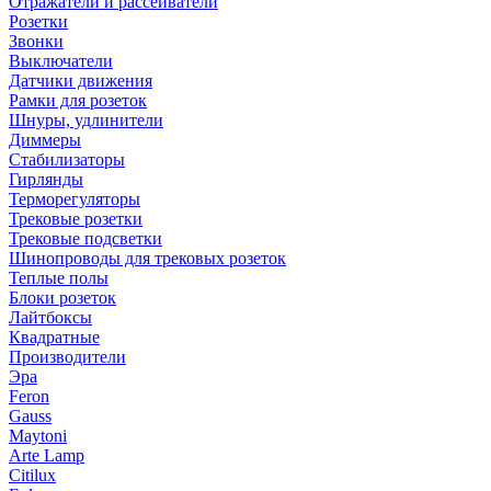
Отражатели и рассеиватели
Розетки
Звонки
Выключатели
Датчики движения
Рамки для розеток
Шнуры, удлинители
Диммеры
Стабилизаторы
Гирлянды
Терморегуляторы
Трековые розетки
Трековые подсветки
Шинопроводы для трековых розеток
Теплые полы
Блоки розеток
Лайтбоксы
Квадратные
Производители
Эра
Feron
Gauss
Maytoni
Arte Lamp
Citilux