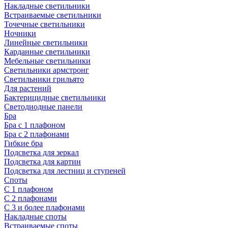
Накладные светильники
Встраиваемые светильники
Точечные светильники
Ночники
Линейные светильники
Карданные светильники
Мебельные светильники
Светильники армстронг
Светильники грильято
Для растений
Бактерицидные светильники
Светодиодные панели
Бра
Бра с 1 плафоном
Бра с 2 плафонами
Гибкие бра
Подсветка для зеркал
Подсветка для картин
Подсветка для лестниц и ступеней
Споты
С 1 плафоном
С 2 плафонами
С 3 и более плафонами
Накладные споты
Встраиваемые споты