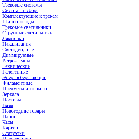
Трековые системы
Системы в сборе
Комплектующие к трекам
Шинопроводы
Трековые светильники
Струнные светильники
Лампочки
Накаливания
Светодиодные
Диммируемые
Ретро-лампы
Технические
Галогенные
Энергосберегающие
Филаментные
Предметы интерьера
Зеркала
Постеры
Вазы
Новогодние товары
Панно
Часы
Картины
Статуэтки
Подсвечники