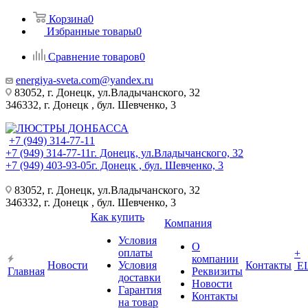
Корзина
0
Избранные товары
0
Сравнение товаров
0
energiya-sveta.com@yandex.ru
83052, г. Донецк, ул.Владычанского, 32
346332, г. Донецк , бул. Шевченко, 3
+7 (949) 314-77-11
+7 (949) 314-77-11
г. Донецк, ул.Владычанского, 32
+7 (949) 403-93-05
г. Донецк , бул. Шевченко, 3
83052, г. Донецк, ул.Владычанского, 32
346332, г. Донецк , бул. Шевченко, 3
Как купить
Компания
Условия
О
оплаты
+
компании
Новости
Условия
Контакты
Е
Главная
Реквизиты
доставки
Новости
Гарантия
Контакты
на товар