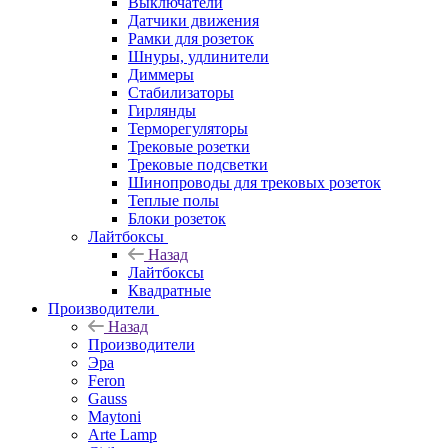
Выключатели
Датчики движения
Рамки для розеток
Шнуры, удлинители
Диммеры
Стабилизаторы
Гирлянды
Терморегуляторы
Трековые розетки
Трековые подсветки
Шинопроводы для трековых розеток
Теплые полы
Блоки розеток
Лайтбоксы
Назад
Лайтбоксы
Квадратные
Производители
Назад
Производители
Эра
Feron
Gauss
Maytoni
Arte Lamp