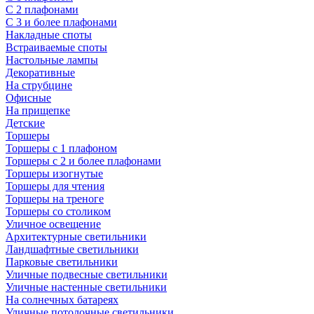
С 2 плафонами
С 3 и более плафонами
Накладные споты
Встраиваемые споты
Настольные лампы
Декоративные
На струбцине
Офисные
На прищепке
Детские
Торшеры
Торшеры с 1 плафоном
Торшеры с 2 и более плафонами
Торшеры изогнутые
Торшеры для чтения
Торшеры на треноге
Торшеры со столиком
Уличное освещение
Архитектурные светильники
Ландшафтные светильники
Парковые светильники
Уличные подвесные светильники
Уличные настенные светильники
На солнечных батареях
Уличные потолочные светильники