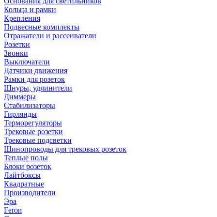
Основания для светильников
Кольца и рамки
Крепления
Подвесные комплекты
Отражатели и рассеиватели
Розетки
Звонки
Выключатели
Датчики движения
Рамки для розеток
Шнуры, удлинители
Диммеры
Стабилизаторы
Гирлянды
Терморегуляторы
Трековые розетки
Трековые подсветки
Шинопроводы для трековых розеток
Теплые полы
Блоки розеток
Лайтбоксы
Квадратные
Производители
Эра
Feron