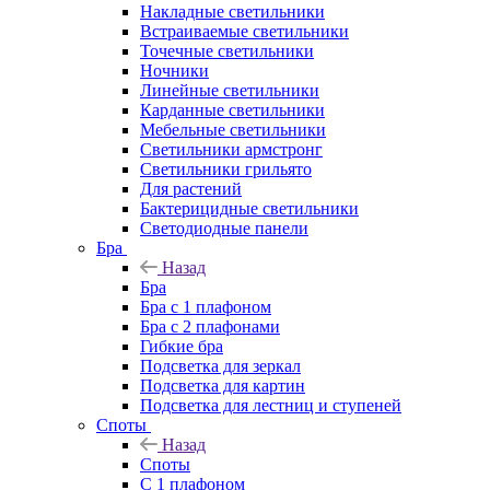
Накладные светильники
Встраиваемые светильники
Точечные светильники
Ночники
Линейные светильники
Карданные светильники
Мебельные светильники
Светильники армстронг
Светильники грильято
Для растений
Бактерицидные светильники
Светодиодные панели
Бра
Назад
Бра
Бра с 1 плафоном
Бра с 2 плафонами
Гибкие бра
Подсветка для зеркал
Подсветка для картин
Подсветка для лестниц и ступеней
Споты
Назад
Споты
С 1 плафоном