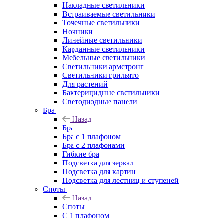
Накладные светильники
Встраиваемые светильники
Точечные светильники
Ночники
Линейные светильники
Карданные светильники
Мебельные светильники
Светильники армстронг
Светильники грильято
Для растений
Бактерицидные светильники
Светодиодные панели
Бра
Назад
Бра
Бра с 1 плафоном
Бра с 2 плафонами
Гибкие бра
Подсветка для зеркал
Подсветка для картин
Подсветка для лестниц и ступеней
Споты
Назад
Споты
С 1 плафоном