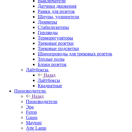
Выключатели
Датчики движения
Рамки для розеток
Шнуры, удлинители
Диммеры
Стабилизаторы
Гирлянды
Терморегуляторы
Трековые розетки
Трековые подсветки
Шинопроводы для трековых розеток
Теплые полы
Блоки розеток
Лайтбоксы
Назад
Лайтбоксы
Квадратные
Производители
Назад
Производители
Эра
Feron
Gauss
Maytoni
Arte Lamp