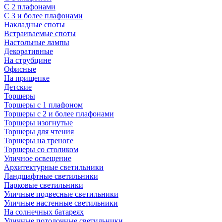
С 2 плафонами
С 3 и более плафонами
Накладные споты
Встраиваемые споты
Настольные лампы
Декоративные
На струбцине
Офисные
На прищепке
Детские
Торшеры
Торшеры с 1 плафоном
Торшеры с 2 и более плафонами
Торшеры изогнутые
Торшеры для чтения
Торшеры на треноге
Торшеры со столиком
Уличное освещение
Архитектурные светильники
Ландшафтные светильники
Парковые светильники
Уличные подвесные светильники
Уличные настенные светильники
На солнечных батареях
Уличные потолочные светильники