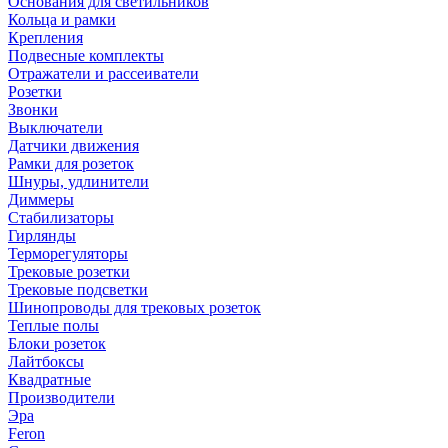
Основания для светильников
Кольца и рамки
Крепления
Подвесные комплекты
Отражатели и рассеиватели
Розетки
Звонки
Выключатели
Датчики движения
Рамки для розеток
Шнуры, удлинители
Диммеры
Стабилизаторы
Гирлянды
Терморегуляторы
Трековые розетки
Трековые подсветки
Шинопроводы для трековых розеток
Теплые полы
Блоки розеток
Лайтбоксы
Квадратные
Производители
Эра
Feron