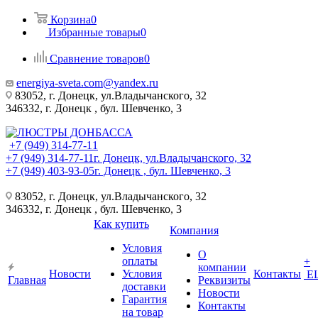
Корзина
0
Избранные товары
0
Сравнение товаров
0
energiya-sveta.com@yandex.ru
83052, г. Донецк, ул.Владычанского, 32
346332, г. Донецк , бул. Шевченко, 3
+7 (949) 314-77-11
+7 (949) 314-77-11
г. Донецк, ул.Владычанского, 32
+7 (949) 403-93-05
г. Донецк , бул. Шевченко, 3
83052, г. Донецк, ул.Владычанского, 32
346332, г. Донецк , бул. Шевченко, 3
Как купить
Компания
Условия
О
оплаты
+
компании
Новости
Условия
Контакты
Е
Главная
Реквизиты
доставки
Новости
Гарантия
Контакты
на товар