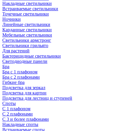
Накладные светильники
Встраиваемые светильники
Точечные светильники
Ночники
Линейные светильники
Карданные светильники
Мебельные светильники
Светильники армстронг
Светильники грильято
Для растений
Бактерицидные светильники
Светодиодные панели
Бра
Бра с 1 плафоном
Бра с 2 плафонами
Гибкие бра
Подсветка для зеркал
Подсветка для картин
Подсветка для лестниц и ступеней
Споты
С 1 плафоном
С 2 плафонами
С 3 и более плафонами
Накладные споты
Встраиваемые споты