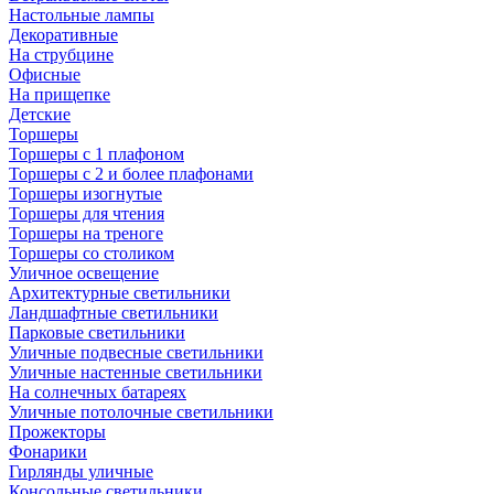
Настольные лампы
Декоративные
На струбцине
Офисные
На прищепке
Детские
Торшеры
Торшеры с 1 плафоном
Торшеры с 2 и более плафонами
Торшеры изогнутые
Торшеры для чтения
Торшеры на треноге
Торшеры со столиком
Уличное освещение
Архитектурные светильники
Ландшафтные светильники
Парковые светильники
Уличные подвесные светильники
Уличные настенные светильники
На солнечных батареях
Уличные потолочные светильники
Прожекторы
Фонарики
Гирлянды уличные
Консольные светильники