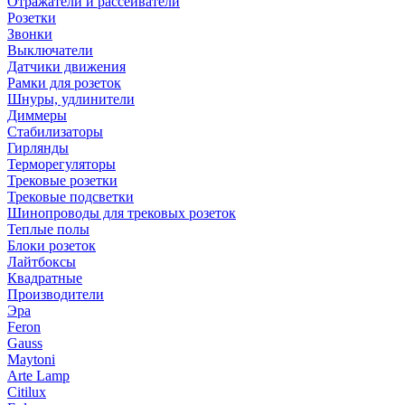
Отражатели и рассеиватели
Розетки
Звонки
Выключатели
Датчики движения
Рамки для розеток
Шнуры, удлинители
Диммеры
Стабилизаторы
Гирлянды
Терморегуляторы
Трековые розетки
Трековые подсветки
Шинопроводы для трековых розеток
Теплые полы
Блоки розеток
Лайтбоксы
Квадратные
Производители
Эра
Feron
Gauss
Maytoni
Arte Lamp
Citilux