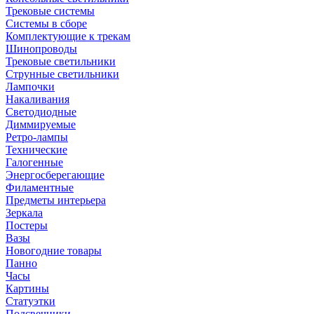
Трековые системы
Системы в сборе
Комплектующие к трекам
Шинопроводы
Трековые светильники
Струнные светильники
Лампочки
Накаливания
Светодиодные
Диммируемые
Ретро-лампы
Технические
Галогенные
Энергосберегающие
Филаментные
Предметы интерьера
Зеркала
Постеры
Вазы
Новогодние товары
Панно
Часы
Картины
Статуэтки
Подсвечники