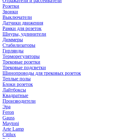
Отражатели и рассеиватели
Розетки
Звонки
Выключатели
Датчики движения
Рамки для розеток
Шнуры, удлинители
Диммеры
Стабилизаторы
Гирлянды
Терморегуляторы
Трековые розетки
Трековые подсветки
Шинопроводы для трековых розеток
Теплые полы
Блоки розеток
Лайтбоксы
Квадратные
Производители
Эра
Feron
Gauss
Maytoni
Arte Lamp
Citilux