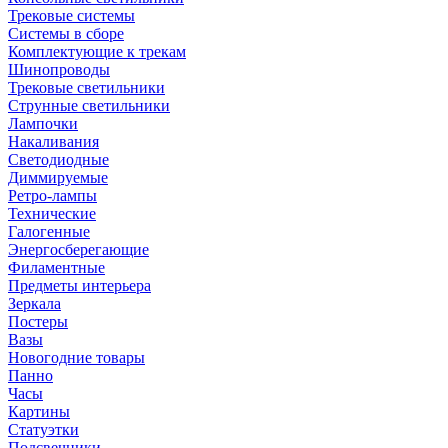
Трековые системы
Системы в сборе
Комплектующие к трекам
Шинопроводы
Трековые светильники
Струнные светильники
Лампочки
Накаливания
Светодиодные
Диммируемые
Ретро-лампы
Технические
Галогенные
Энергосберегающие
Филаментные
Предметы интерьера
Зеркала
Постеры
Вазы
Новогодние товары
Панно
Часы
Картины
Статуэтки
Подсвечники