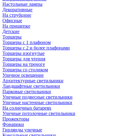
Настольные лампы
Декоративные
На струбцине
Офисные
На прищепке
Детские
Торшеры
Торшеры с 1 плафоном
Торшеры с 2 и более плафонами
Торшеры изогнутые
Торшеры для чтения
Торшеры на треноге
Торшеры со столиком
Уличное освещение
Архитектурные светильники
Ландшафтные светильники
Парковые светильники
Уличные подвесные светильники
Уличные настенные светильники
На солнечных батареях
Уличные потолочные светильники
Прожекторы
Фонарики
Гирлянды уличные
Консольные светильники