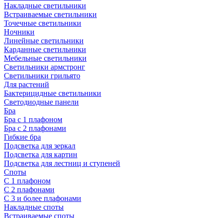
Накладные светильники
Встраиваемые светильники
Точечные светильники
Ночники
Линейные светильники
Карданные светильники
Мебельные светильники
Светильники армстронг
Светильники грильято
Для растений
Бактерицидные светильники
Светодиодные панели
Бра
Бра с 1 плафоном
Бра с 2 плафонами
Гибкие бра
Подсветка для зеркал
Подсветка для картин
Подсветка для лестниц и ступеней
Споты
С 1 плафоном
С 2 плафонами
С 3 и более плафонами
Накладные споты
Встраиваемые споты