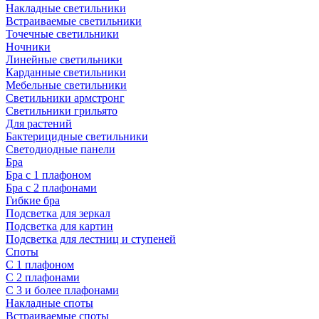
Накладные светильники
Встраиваемые светильники
Точечные светильники
Ночники
Линейные светильники
Карданные светильники
Мебельные светильники
Светильники армстронг
Светильники грильято
Для растений
Бактерицидные светильники
Светодиодные панели
Бра
Бра с 1 плафоном
Бра с 2 плафонами
Гибкие бра
Подсветка для зеркал
Подсветка для картин
Подсветка для лестниц и ступеней
Споты
С 1 плафоном
С 2 плафонами
С 3 и более плафонами
Накладные споты
Встраиваемые споты