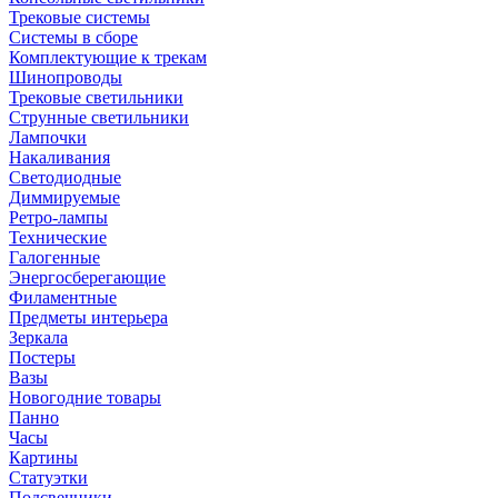
Трековые системы
Системы в сборе
Комплектующие к трекам
Шинопроводы
Трековые светильники
Струнные светильники
Лампочки
Накаливания
Светодиодные
Диммируемые
Ретро-лампы
Технические
Галогенные
Энергосберегающие
Филаментные
Предметы интерьера
Зеркала
Постеры
Вазы
Новогодние товары
Панно
Часы
Картины
Статуэтки
Подсвечники