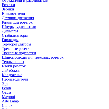
Отражатели и рассеиватели
Розетки
Звонки
Выключатели
Датчики движения
Рамки для розеток
Шнуры, удлинители
Диммеры
Стабилизаторы
Гирлянды
Терморегуляторы
Трековые розетки
Трековые подсветки
Шинопроводы для трековых розеток
Теплые полы
Блоки розеток
Лайтбоксы
Квадратные
Производители
Эра
Feron
Gauss
Maytoni
Arte Lamp
Citilux