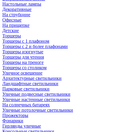
Настольные лампы
Декоративные
На струбцине
Офисные
На прищепке
Детские
Торшеры
Торшеры с 1 плафоном
Торшеры с 2 и более плафонами
Торшеры изогнутые
Торшеры для чтения
Торшеры на треноге
Торшеры со столиком
Уличное освещение
Архитектурные светильники
Ландшафтные светильники
Парковые светильники
Уличные подвесные светильники
Уличные настенные светильники
На солнечных батареях
Уличные потолочные светильники
Прожекторы
Фонарики
Гирлянды уличные
Консольные светильники