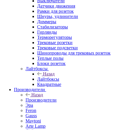
Выключатели
Датчики движения
Рамки для розеток
Шнуры, удлинители
Диммеры
Стабилизаторы
Гирлянды
Терморегуляторы
Трековые розетки
Трековые подсветки
Шинопроводы для трековых розеток
Теплые полы
Блоки розеток
Лайтбоксы
Назад
Лайтбоксы
Квадратные
Производители
Назад
Производители
Эра
Feron
Gauss
Maytoni
Arte Lamp