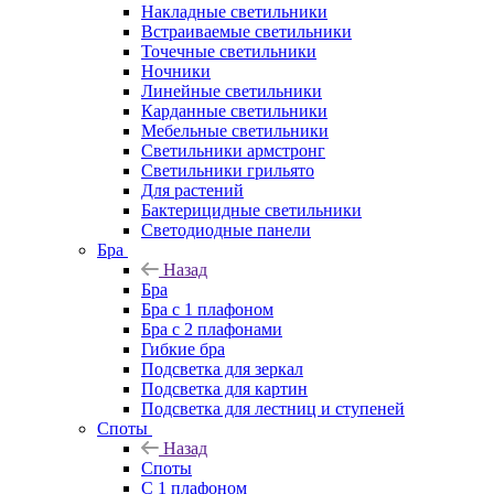
Накладные светильники
Встраиваемые светильники
Точечные светильники
Ночники
Линейные светильники
Карданные светильники
Мебельные светильники
Светильники армстронг
Светильники грильято
Для растений
Бактерицидные светильники
Светодиодные панели
Бра
Назад
Бра
Бра с 1 плафоном
Бра с 2 плафонами
Гибкие бра
Подсветка для зеркал
Подсветка для картин
Подсветка для лестниц и ступеней
Споты
Назад
Споты
С 1 плафоном