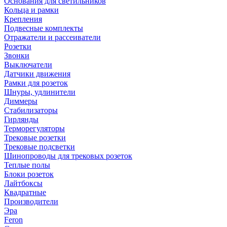
Основания для светильников
Кольца и рамки
Крепления
Подвесные комплекты
Отражатели и рассеиватели
Розетки
Звонки
Выключатели
Датчики движения
Рамки для розеток
Шнуры, удлинители
Диммеры
Стабилизаторы
Гирлянды
Терморегуляторы
Трековые розетки
Трековые подсветки
Шинопроводы для трековых розеток
Теплые полы
Блоки розеток
Лайтбоксы
Квадратные
Производители
Эра
Feron