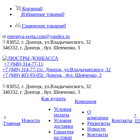
Корзина
0
Избранные товары
0
Сравнение товаров
0
energiya-sveta.com@yandex.ru
83052, г. Донецк, ул.Владычанского, 32
346332, г. Донецк , бул. Шевченко, 3
+7 (949) 314-77-11
+7 (949) 314-77-11
г. Донецк, ул.Владычанского, 32
+7 (949) 403-93-05
г. Донецк , бул. Шевченко, 3
83052, г. Донецк, ул.Владычанского, 32
346332, г. Донецк , бул. Шевченко, 3
Как купить
Компания
Условия
О
оплаты
+
компании
Новости
Условия
Контакты
Е
Главная
Реквизиты
доставки
Новости
Гарантия
Контакты
на товар