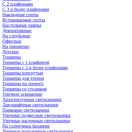
С 2 плафонами
С 3 и более плафонами
Накладные споты
Встраиваемые споты
Настольные лампы
Декоративные
На струбцине
Офисные
На прищепке
Детские
Торшеры
Торшеры с 1 плафоном
Торшеры с 2 и более плафонами
Торшеры изогнутые
Торшеры для чтения
Торшеры на треноге
Торшеры со столиком
Уличное освещение
Архитектурные светильники
Ландшафтные светильники
Парковые светильники
Уличные подвесные светильники
Уличные настенные светильники
На солнечных батареях
Уличные потолочные светильники