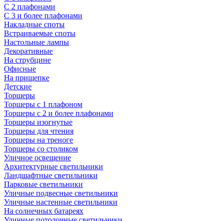
С 2 плафонами
С 3 и более плафонами
Накладные споты
Встраиваемые споты
Настольные лампы
Декоративные
На струбцине
Офисные
На прищепке
Детские
Торшеры
Торшеры с 1 плафоном
Торшеры с 2 и более плафонами
Торшеры изогнутые
Торшеры для чтения
Торшеры на треноге
Торшеры со столиком
Уличное освещение
Архитектурные светильники
Ландшафтные светильники
Парковые светильники
Уличные подвесные светильники
Уличные настенные светильники
На солнечных батареях
Уличные потолочные светильники