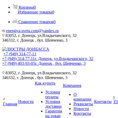
Корзина
0
Избранные товары
0
Сравнение товаров
0
energiya-sveta.com@yandex.ru
83052, г. Донецк, ул.Владычанского, 32
346332, г. Донецк , бул. Шевченко, 3
+7 (949) 314-77-11
+7 (949) 314-77-11
г. Донецк, ул.Владычанского, 32
+7 (949) 403-93-05
г. Донецк , бул. Шевченко, 3
83052, г. Донецк, ул.Владычанского, 32
346332, г. Донецк , бул. Шевченко, 3
Как купить
Компания
Условия
О
оплаты
+
компании
Новости
Условия
Контакты
Е
Главная
Реквизиты
доставки
Новости
Гарантия
Контакты
на товар