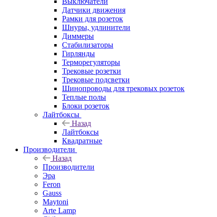
Выключатели
Датчики движения
Рамки для розеток
Шнуры, удлинители
Диммеры
Стабилизаторы
Гирлянды
Терморегуляторы
Трековые розетки
Трековые подсветки
Шинопроводы для трековых розеток
Теплые полы
Блоки розеток
Лайтбоксы
Назад
Лайтбоксы
Квадратные
Производители
Назад
Производители
Эра
Feron
Gauss
Maytoni
Arte Lamp