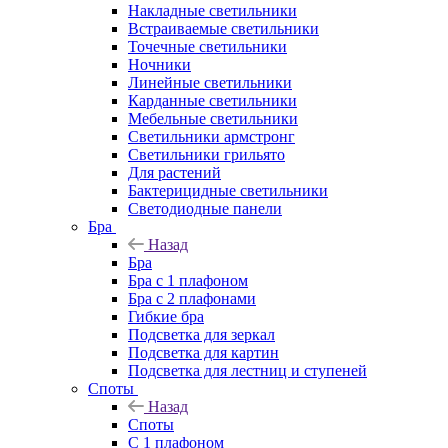
Накладные светильники
Встраиваемые светильники
Точечные светильники
Ночники
Линейные светильники
Карданные светильники
Мебельные светильники
Светильники армстронг
Светильники грильято
Для растений
Бактерицидные светильники
Светодиодные панели
Бра
Назад
Бра
Бра с 1 плафоном
Бра с 2 плафонами
Гибкие бра
Подсветка для зеркал
Подсветка для картин
Подсветка для лестниц и ступеней
Споты
Назад
Споты
С 1 плафоном