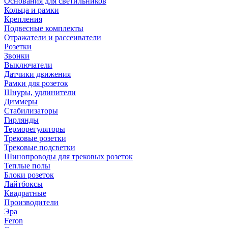
Основания для светильников
Кольца и рамки
Крепления
Подвесные комплекты
Отражатели и рассеиватели
Розетки
Звонки
Выключатели
Датчики движения
Рамки для розеток
Шнуры, удлинители
Диммеры
Стабилизаторы
Гирлянды
Терморегуляторы
Трековые розетки
Трековые подсветки
Шинопроводы для трековых розеток
Теплые полы
Блоки розеток
Лайтбоксы
Квадратные
Производители
Эра
Feron