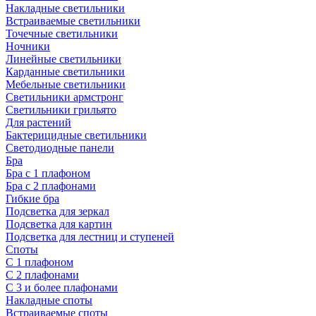
Накладные светильники
Встраиваемые светильники
Точечные светильники
Ночники
Линейные светильники
Карданные светильники
Мебельные светильники
Светильники армстронг
Светильники грильято
Для растений
Бактерицидные светильники
Светодиодные панели
Бра
Бра с 1 плафоном
Бра с 2 плафонами
Гибкие бра
Подсветка для зеркал
Подсветка для картин
Подсветка для лестниц и ступеней
Споты
С 1 плафоном
С 2 плафонами
С 3 и более плафонами
Накладные споты
Встраиваемые споты