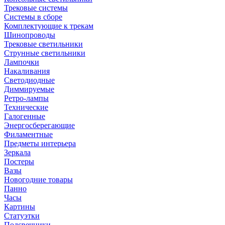
Трековые системы
Системы в сборе
Комплектующие к трекам
Шинопроводы
Трековые светильники
Струнные светильники
Лампочки
Накаливания
Светодиодные
Диммируемые
Ретро-лампы
Технические
Галогенные
Энергосберегающие
Филаментные
Предметы интерьера
Зеркала
Постеры
Вазы
Новогодние товары
Панно
Часы
Картины
Статуэтки
Подсвечники