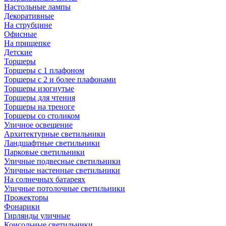
Настольные лампы
Декоративные
На струбцине
Офисные
На прищепке
Детские
Торшеры
Торшеры с 1 плафоном
Торшеры с 2 и более плафонами
Торшеры изогнутые
Торшеры для чтения
Торшеры на треноге
Торшеры со столиком
Уличное освещение
Архитектурные светильники
Ландшафтные светильники
Парковые светильники
Уличные подвесные светильники
Уличные настенные светильники
На солнечных батареях
Уличные потолочные светильники
Прожекторы
Фонарики
Гирлянды уличные
Консольные светильники