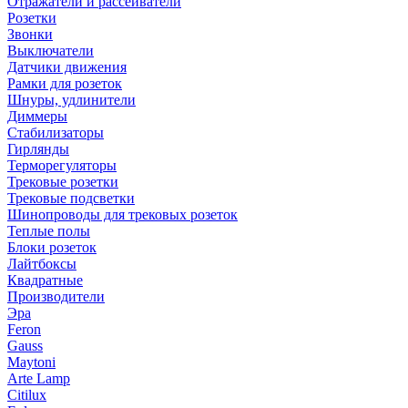
Отражатели и рассеиватели
Розетки
Звонки
Выключатели
Датчики движения
Рамки для розеток
Шнуры, удлинители
Диммеры
Стабилизаторы
Гирлянды
Терморегуляторы
Трековые розетки
Трековые подсветки
Шинопроводы для трековых розеток
Теплые полы
Блоки розеток
Лайтбоксы
Квадратные
Производители
Эра
Feron
Gauss
Maytoni
Arte Lamp
Citilux